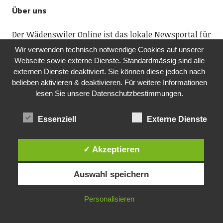
Über uns
Der Wädenswiler Online ist das lokale Newsportal für
Wädenswil mit seinen Ortsteilen Schönenberg,
Wir verwenden technisch notwendige Cookies auf unserer
Hütten, Au sowie für Richterswil und
Webseite sowie externe Dienste. Standardmässig sind alle
Samstagern. Auf diesem Portal finden Sie alles
externen Dienste deaktiviert. Sie können diese jedoch nach
Lesenswerte über die drittgrösste Stadt im Kanton
belieben aktivieren & deaktivieren. Für weitere Informationen
Zürich. Ob Musik, Kunst, Fasnacht, Sport oder
lesen Sie unsere Datenschutzbestimmungen.
spannende Vorträge: Dank unserem
Veranstaltungskalender wissen Sie, was lokal läuft.
Essenziell
Externe Dienste
Wir freuen uns über Ihr Interesse.
✓ Akzeptieren
Ihr Redaktionsteam
Auswahl speichern
Rubriken
Personalisieren
Aktuell
Allgemein
Feuilleton
History
Kolumne