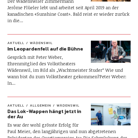
Der Wädenswiler Zimmermann
Jerôme Flüeler lebt und arbeitet seit April 2019 an der
kanadischen «Sunshine Coast». Bald reist er wieder zurück
in die…
AKTUELL
WÄDENSWIL
Im Leopardenfell auf die Bühne
Gespräch mit Peter Weber,
Ehrenmitglied des Volkstheaters
Wädenswil, im Bild als „Wachtmeister Studer“ Wie und
wann bist du zum Volks­theater gekommen?Peter Weber:
In…
AKTUELL
ALLGEMEIN
WÄDENSWIL
Das Lok-Wappen hängt jetzt in
der Au
Es war der wohl grösste Erfolg für
Paul Meier, den langjährigen und nun abgetretenen
Präsidenten des Quartiervereins Au: Die Schmückung der