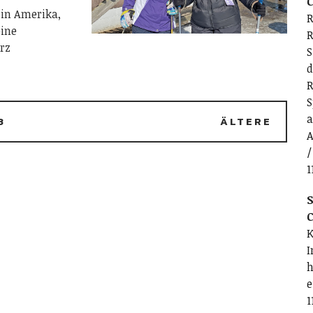
C
 in Amerika,
R
eine
R
rz
S
d
R
S
a
3
ÄLTERE
A
/
1
S
C
K
I
h
e
1