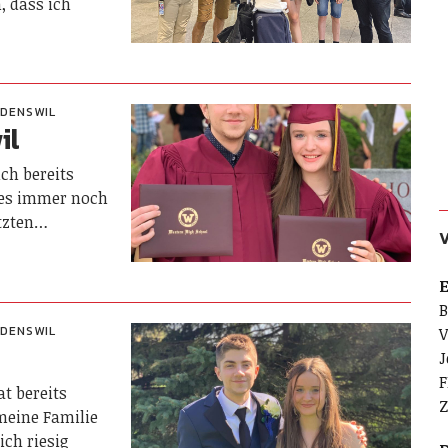
, dass ich
DENSWIL
il
ich bereits
 es immer noch
etzten…
E
B
DENSWIL
V
t
J
F
t bereits
Z
meine Familie
ich riesig