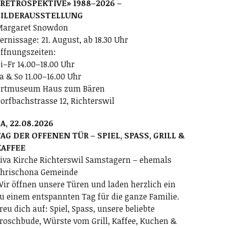
RETROSPEKTIVE» 1988–2026 –
BILDERAUSSTELLUNG
argaret Snowdon
ernissage: 21. August, ab 18.30 Uhr
ffnungszeiten:
i–Fr 14.00–18.00 Uhr
a & So 11.00–16.00 Uhr
rtmuseum Haus zum Bären
orfbachstrasse 12, Richterswil
A, 22.08.2026
AG DER OFFENEN TÜR – SPIEL, SPASS, GRILL &
KAFFEE
iva Kirche Richterswil Samstagern – ehemals
hrischona Gemeinde
ir öffnen unsere Türen und laden herzlich ein
u einem entspannten Tag für die ganze Familie.
reu dich auf: Spiel, Spass, unsere beliebte
roschbude, Würste vom Grill, Kaffee, Kuchen &