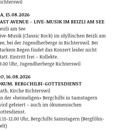
ichterswil
A, 15.08.2026
AST AVENUE – LIVE-MUSIK IM BEIZLI AM SEE
eizli am See
ive-Musik (Classic Rock) im idyllischen Beizli am
ee, bei der Jugendherberge in Richterswil. Bei
tarkem Regen findet das Konzert leider nicht
tatt. Eintritt frei – Kollekte.
9.00 Uhr, Jugendherberge Richterswil
O, 16.08.2026
ÖKUM. BERGCHILBI-GOTTESDIENST
ath. Kirche Richterswil
n der «heimeligen» Bergchilbi in Samstagern
ird gefeiert – auch im ökumenischen
ottesdienst.
1.15-12.00 Uhr, Bergchilbi Samstagern (Bergföhn-
elt)