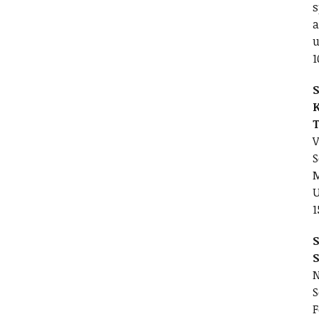
s
a
u
1
S
V
S
M
1
S
N
S
F