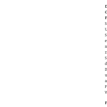
D
O
S
U
S
e
n
z
S
d
D
u
a
F
F