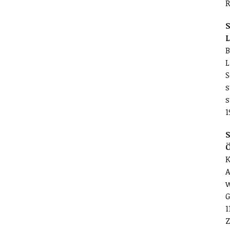
R
S
L
B
L
S
s
s
1
S
K
A
w
G
1
Z