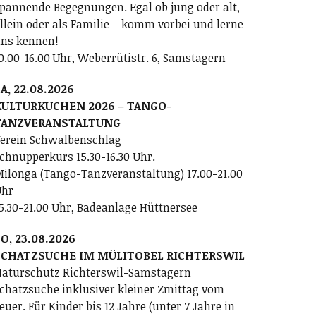
pannende Begegnungen. Egal ob jung oder alt,
llein oder als Familie – komm vorbei und lerne
ns kennen!
0.00-16.00 Uhr, Weberrütistr. 6, Samstagern
A, 22.08.2026
KULTURKUCHEN 2026 – TANGO-
TANZVERANSTALTUNG
erein Schwalbenschlag
chnupperkurs 15.30-16.30 Uhr.
ilonga (Tango-Tanzveranstaltung) 17.00-21.00
Uhr
5.30-21.00 Uhr, Badeanlage Hüttnersee
O, 23.08.2026
SCHATZSUCHE IM MÜLITOBEL RICHTERSWIL
aturschutz Richterswil-Samstagern
chatzsuche inklusiver kleiner Zmittag vom
euer. Für Kinder bis 12 Jahre (unter 7 Jahre in