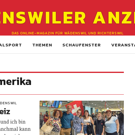
NSWILER ANZ
DAS ONLINE-MAGAZIN FÜR WÄDENSWIL UND RICHTERSWIL
ALSPORT
THEMEN
SCHAUFENSTER
VERANST
merika
DENSWIL
eiz
 und ich bin
Manchmal kann