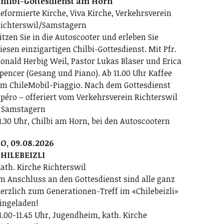
hilbi-Gottesdienst am Horn
eformierte Kirche, Viva Kirche, Verkehrsverein
ichterswil/Samstagern
itzen Sie in die Autoscooter und erleben Sie
iesen einzigartigen Chilbi-Gottesdienst. Mit Pfr.
onald Herbig Weil, Pastor Lukas Blaser und Erica
pencer (Gesang und Piano). Ab 11.00 Uhr Kaffee
m ChileMobil-Piaggio. Nach dem Gottesdienst
péro – offeriert vom Verkehrsverein Richterswil
 Samstagern
1.30 Uhr, Chilbi am Horn, bei den Autoscootern
O, 09.08.2026
HILEBEIZLI
ath. Kirche Richterswil
m Anschluss an den Gottesdienst sind alle ganz
erzlich zum Generationen-Treff im «Chilebeizli»
ingeladen!
1.00-11.45 Uhr, Jugendheim, kath. Kirche