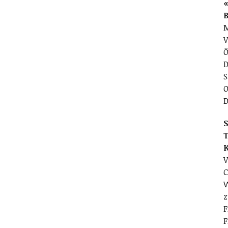
«
M
V
Ö
D
S
O
D
S
T
V
C
W
z
F
F