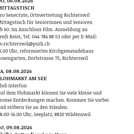
O, 06.08.2026
MITTAGSTISCH
ro Senectute, Ortsvertretung Richterswil
ittagstisch für Seniorinnen und Senioren
b 60. Im Anschluss Film. Anmeldung an
redi Reist, Tel. 044 784 88 52 oder per E-Mail:
v.richterswil@pszh.ch
2.00 Uhr, reformiertes Kirchgemeindehaus
osengarten, Dorfstrasse 75, Richterswil
A, 08.08.2026
FLOHMARKT AM SEE
lub Interfun
uf dem Flohmarkt können Sie viele kleine und
rosse Entdeckungen machen. Kommen Sie vorbei
nd stöbern Sie an den Ständen.
8.00-16.00 Uhr, Seeplatz, 8820 Wädenswil
O, 09.08.2026