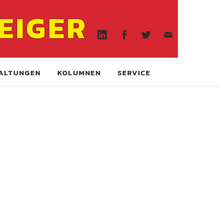
Linkedin
Facebook
Twitter
WA
EIGER
online
Linkedin
Facebook
Twitter
WA
online
ALTUNGEN
KOLUMNEN
SERVICE