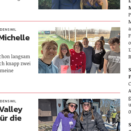
D
P
M
a
DENSWIL
Michelle
F
o
1
schon langsam
R
och knapp zwei
S
 meine
C
A
g
DENSWIL
u
 Valley
0
ür die
S