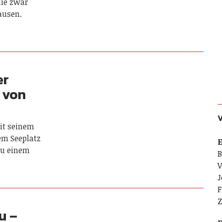
die zwar
hausen.
er
 von
mit seinem
em Seeplatz
E
zu einem
B
V
J
F
Z
u –