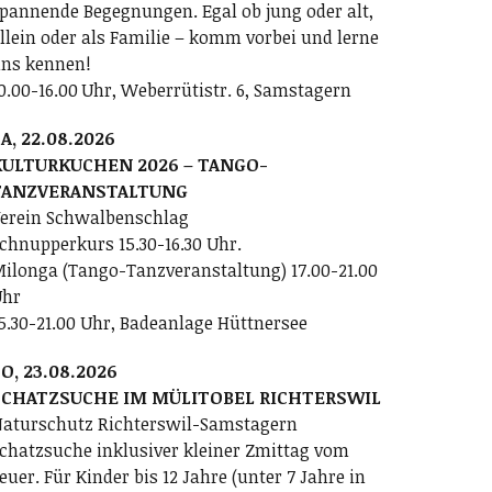
pannende Begegnungen. Egal ob jung oder alt,
llein oder als Familie – komm vorbei und lerne
ns kennen!
0.00-16.00 Uhr, Weberrütistr. 6, Samstagern
A, 22.08.2026
KULTURKUCHEN 2026 – TANGO-
TANZVERANSTALTUNG
erein Schwalbenschlag
chnupperkurs 15.30-16.30 Uhr.
ilonga (Tango-Tanzveranstaltung) 17.00-21.00
Uhr
5.30-21.00 Uhr, Badeanlage Hüttnersee
O, 23.08.2026
SCHATZSUCHE IM MÜLITOBEL RICHTERSWIL
aturschutz Richterswil-Samstagern
chatzsuche inklusiver kleiner Zmittag vom
euer. Für Kinder bis 12 Jahre (unter 7 Jahre in