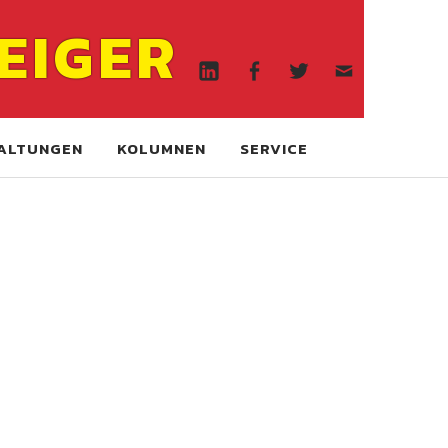
Linkedin
Facebook
Twitter
WA
EIGER
online
Linkedin
Facebook
Twitter
WA
online
ALTUNGEN
KOLUMNEN
SERVICE