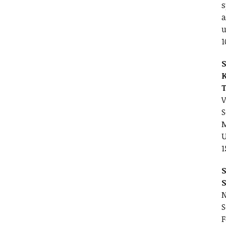
s
a
u
1
S
V
S
M
1
S
N
S
F