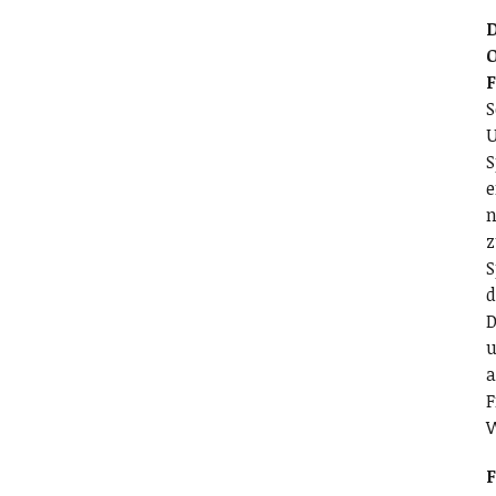
D
O
S
U
S
e
n
z
S
d
D
u
a
F
F