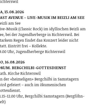
ichterswil
A, 15.08.2026
AST AVENUE – LIVE-MUSIK IM BEIZLI AM SEE
eizli am See
ive-Musik (Classic Rock) im idyllischen Beizli am
ee, bei der Jugendherberge in Richterswil. Bei
tarkem Regen findet das Konzert leider nicht
tatt. Eintritt frei – Kollekte.
9.00 Uhr, Jugendherberge Richterswil
O, 16.08.2026
ÖKUM. BERGCHILBI-GOTTESDIENST
ath. Kirche Richterswil
n der «heimeligen» Bergchilbi in Samstagern
ird gefeiert – auch im ökumenischen
ottesdienst.
1.15-12.00 Uhr, Bergchilbi Samstagern (Bergföhn-
elt)