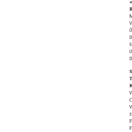
«
M
V
Ö
D
S
O
D
S
T
V
C
W
z
F
F