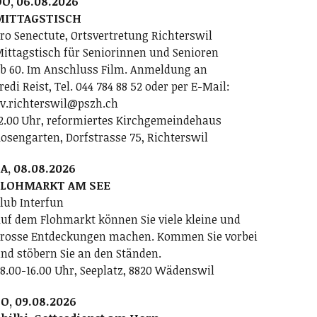
O, 06.08.2026
MITTAGSTISCH
ro Senectute, Ortsvertretung Richterswil
ittagstisch für Seniorinnen und Senioren
b 60. Im Anschluss Film. Anmeldung an
redi Reist, Tel. 044 784 88 52 oder per E-Mail:
v.richterswil@pszh.ch
2.00 Uhr, reformiertes Kirchgemeindehaus
osengarten, Dorfstrasse 75, Richterswil
A, 08.08.2026
FLOHMARKT AM SEE
lub Interfun
uf dem Flohmarkt können Sie viele kleine und
rosse Entdeckungen machen. Kommen Sie vorbei
nd stöbern Sie an den Ständen.
8.00-16.00 Uhr, Seeplatz, 8820 Wädenswil
O, 09.08.2026