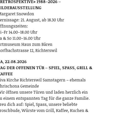
RETROSPEKTIVE» 1988–2026 –
BILDERAUSSTELLUNG
argaret Snowdon
ernissage: 21. August, ab 18.30 Uhr
ffnungszeiten:
i–Fr 14.00–18.00 Uhr
a & So 11.00–16.00 Uhr
rtmuseum Haus zum Bären
orfbachstrasse 12, Richterswil
A, 22.08.2026
AG DER OFFENEN TÜR – SPIEL, SPASS, GRILL &
KAFFEE
iva Kirche Richterswil Samstagern – ehemals
hrischona Gemeinde
ir öffnen unsere Türen und laden herzlich ein
u einem entspannten Tag für die ganze Familie.
reu dich auf: Spiel, Spass, unsere beliebte
roschbude, Würste vom Grill, Kaffee, Kuchen &