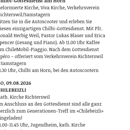
hilbi-Gottesdienst am Horn
eformierte Kirche, Viva Kirche, Verkehrsverein
ichterswil/Samstagern
itzen Sie in die Autoscooter und erleben Sie
iesen einzigartigen Chilbi-Gottesdienst. Mit Pfr.
onald Herbig Weil, Pastor Lukas Blaser und Erica
pencer (Gesang und Piano). Ab 11.00 Uhr Kaffee
m ChileMobil-Piaggio. Nach dem Gottesdienst
péro – offeriert vom Verkehrsverein Richterswil
 Samstagern
1.30 Uhr, Chilbi am Horn, bei den Autoscootern
O, 09.08.2026
HILEBEIZLI
ath. Kirche Richterswil
m Anschluss an den Gottesdienst sind alle ganz
erzlich zum Generationen-Treff im «Chilebeizli»
ingeladen!
1.00-11.45 Uhr, Jugendheim, kath. Kirche