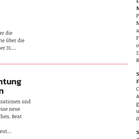
D
P
M
e
a
er die
F
ie über die
o
er 31.…
1
R
S
htung
n
C
A
isationen und
g
eine neue
u
hen. Beat
0
reut…
S