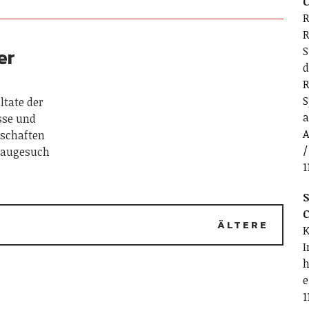
C
R
R
er
S
d
R
S
ltate der
a
sse und
A
nschaften
/
 Baugesuch
1
S
C
ÄLTERE
K
I
h
e
1