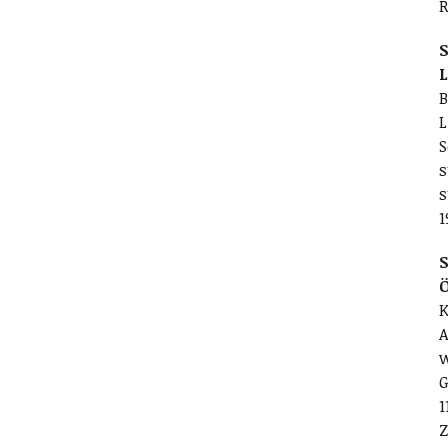
R
S
L
B
L
S
s
s
1
S
K
A
w
G
1
Z