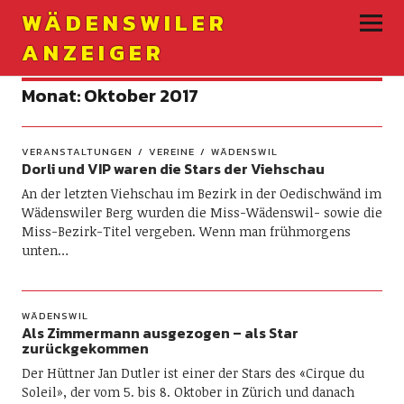
WÄDENSWILER
ANZEIGER
Monat:
Oktober 2017
VERANSTALTUNGEN
VEREINE
WÄDENSWIL
Dorli und VIP waren die Stars der Viehschau
An der letzten Viehschau im Bezirk in der Oedischwänd im
Wädenswiler Berg wurden die Miss-Wädenswil- sowie die
Miss-Bezirk-Titel vergeben. Wenn man frühmorgens
unten…
WÄDENSWIL
Als Zimmermann ausgezogen – als Star
zurückgekommen
Der Hüttner Jan Dutler ist einer der Stars des «Cirque du
Soleil», der vom 5. bis 8. Oktober in Zürich und danach