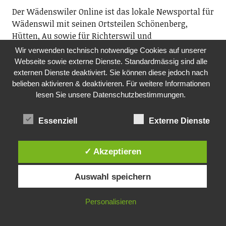
Der Wädenswiler Online ist das lokale Newsportal für
Wädenswil mit seinen Ortsteilen Schönenberg,
Hütten, Au sowie für Richterswil und
Samstagern. Auf diesem Portal finden Sie alles
Wir verwenden technisch notwendige Cookies auf unserer
Lesenswerte über die drittgrösste Stadt im Kanton
Webseite sowie externe Dienste. Standardmässig sind alle
Zürich. Ob Musik, Kunst, Fasnacht, Sport oder
externen Dienste deaktiviert. Sie können diese jedoch nach
spannende Vorträge: Dank unserem
belieben aktivieren & deaktivieren. Für weitere Informationen
lesen Sie unsere Datenschutzbestimmungen.
Veranstaltungskalender wissen Sie, was lokal läuft.
Wir freuen uns über Ihr Interesse.
Essenziell
Externe Dienste
Ihr Redaktionsteam
✓ Akzeptieren
Rubriken
Auswahl speichern
Aktuell
Allgemein
Feuilleton
History
Kolumne
Personalisieren
Leser*innenmeinung
Life & Style
Lokalsport
Mobil
Out of Richterschwyl
Out of Wättischwiil