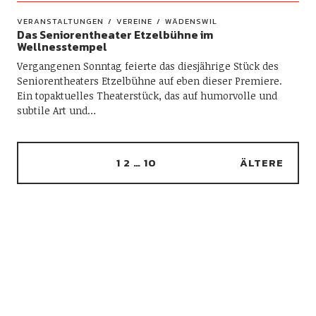
VERANSTALTUNGEN
VEREINE
WÄDENSWIL
Das Seniorentheater Etzelbühne im
Wellnesstempel
Vergangenen Sonntag feierte das diesjährige Stück des
Seniorentheaters Etzelbühne auf eben dieser Premiere.
Ein topaktuelles Theaterstück, das auf humorvolle und
subtile Art und…
1
2
…
10
ÄLTERE