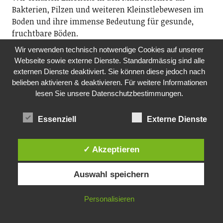
Bakterien, Pilzen und weiteren Kleinstlebewesen im
Boden und ihre immense Bedeutung für gesunde,
fruchtbare Böden.
19.45 Uhr, Haus zum Bären, Ortsmuseum Richterswil
Wir verwenden technisch notwendige Cookies auf unserer
Webseite sowie externe Dienste. Standardmässig sind alle
DO, 03.12.2026
externen Dienste deaktiviert. Sie können diese jedoch nach
MITTAGSTISCH
belieben aktivieren & deaktivieren. Für weitere Informationen
Pro Senectute, Ortsvertretung Richterswil
lesen Sie unsere Datenschutzbestimmungen.
Mittagstisch für Seniorinnen und Senioren
ab 60. Im Anschluss Film. Anmeldung an
Essenziell
Externe Dienste
Fredi Reist, Tel. 044 784 88 52 oder per E-Mail:
ov.richterswil@pszh.ch
✓ Akzeptieren
12.00 Uhr, reformiertes Kirchgemeindehaus
Rosengarten, Dorfstrasse 75, Richterswil
Auswahl speichern
DO, 10.12.2026
TANZ-CAFÉ MIT LIVE-MUSIK
Personalisieren
Pro Senectute Kanton Zürich, Ortsvertretung
Wädenswil und Au