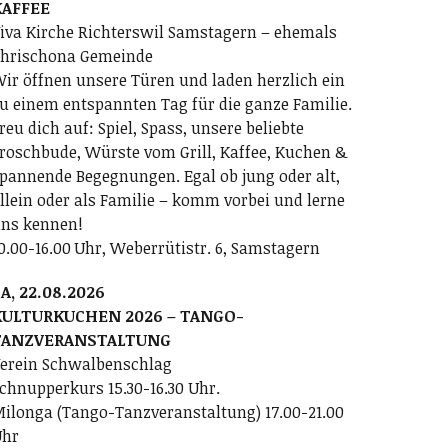
KAFFEE
iva Kirche Richterswil Samstagern – ehemals
hrischona Gemeinde
ir öffnen unsere Türen und laden herzlich ein
u einem entspannten Tag für die ganze Familie.
reu dich auf: Spiel, Spass, unsere beliebte
roschbude, Würste vom Grill, Kaffee, Kuchen &
pannende Begegnungen. Egal ob jung oder alt,
llein oder als Familie – komm vorbei und lerne
ns kennen!
0.00-16.00 Uhr, Weberrütistr. 6, Samstagern
A, 22.08.2026
KULTURKUCHEN 2026 – TANGO-
TANZVERANSTALTUNG
erein Schwalbenschlag
chnupperkurs 15.30-16.30 Uhr.
ilonga (Tango-Tanzveranstaltung) 17.00-21.00
Uhr