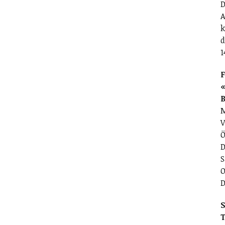
D
A
k
d
1
F
«
M
V
Ö
D
S
O
D
S
T