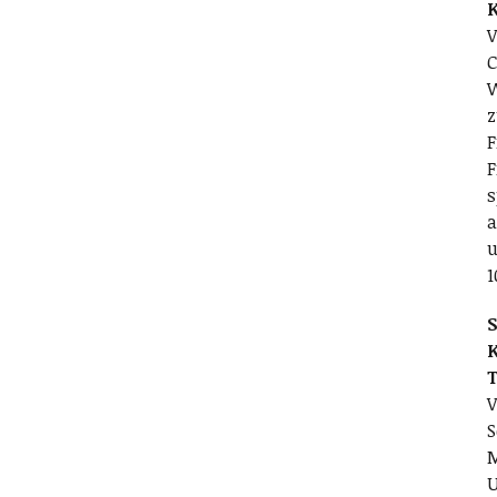
V
C
W
z
F
F
s
a
u
1
S
V
S
M