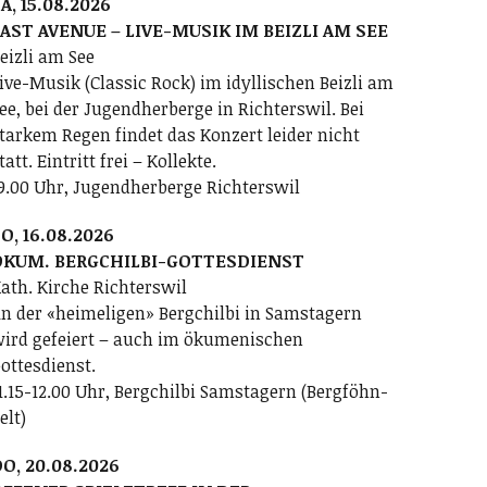
A, 15.08.2026
AST AVENUE – LIVE-MUSIK IM BEIZLI AM SEE
eizli am See
ive-Musik (Classic Rock) im idyllischen Beizli am
ee, bei der Jugendherberge in Richterswil. Bei
tarkem Regen findet das Konzert leider nicht
tatt. Eintritt frei – Kollekte.
9.00 Uhr, Jugendherberge Richterswil
O, 16.08.2026
ÖKUM. BERGCHILBI-GOTTESDIENST
ath. Kirche Richterswil
n der «heimeligen» Bergchilbi in Samstagern
ird gefeiert – auch im ökumenischen
ottesdienst.
1.15-12.00 Uhr, Bergchilbi Samstagern (Bergföhn-
elt)
O, 20.08.2026