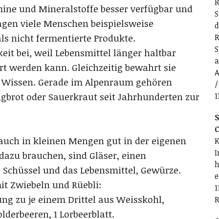
R
ne und Mineralstoffe besser verfügbar und
S
agen viele Menschen beispielsweise
d
R
ls nicht fermentierte Produkte.
S
it bei, weil Lebensmittel länger haltbar
a
t werden kann. Gleichzeitig bewahrt sie
A
s Wissen. Gerade im Alpenraum gehören
/
1
igbrot oder Sauerkraut seit Jahrhunderten zur
S
C
auch in kleinen Mengen gut in der eigenen
K
I
 dazu brauchen, sind Gläser, einen
h
e Schüssel und das Lebensmittel, Gewürze.
e
it Zwiebeln und Rüebli:
1
ng zu je einem Drittel aus Weisskohl,
R
lderbeeren, 1 Lorbeerblatt.