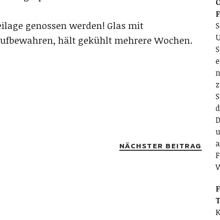
O
Beilage genossen werden! Glas mit
S
U
ufbewahren, hält gekühlt mehrere Wochen.
S
e
n
z
S
d
D
u
a
NÄCHSTER BEITRAG
F
F
T
K