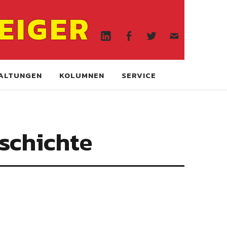
Linkedin
Facebook
Twitter
WA
EIGER
online
Linkedin
Facebook
Twitter
WA
online
ALTUNGEN
KOLUMNEN
SERVICE
eschichte