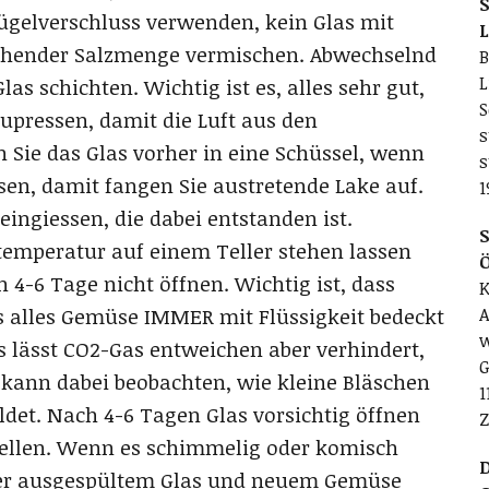
S
Bügelverschluss verwenden, kein Glas mit
L
chender Salzmenge vermischen. Abwechselnd
B
L
as schichten. Wichtig ist es, alles sehr gut,
S
upressen, damit die Luft aus den
s
 Sie das Glas vorher in eine Schüssel, wenn
s
en, damit fangen Sie austretende Lake auf.
1
eingiessen, die dabei entstanden ist.
S
temperatur auf einem Teller stehen lassen
4-6 Tage nicht öffnen. Wichtig ist, dass
K
A
 alles Gemüse IMMER mit Flüssigkeit bedeckt
w
s lässt CO2-Gas entweichen aber verhindert,
G
 kann dabei beobachten, wie kleine Bläschen
1
det. Nach 4-6 Tagen Glas vorsichtig öffnen
Z
tellen. Wenn es schimmelig oder komisch
D
uber ausgespültem Glas und neuem Gemüse