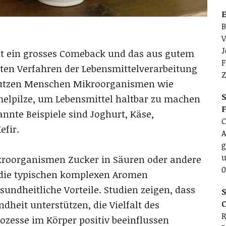
E
B
V
J
eit ein grosses Comeback und das aus gutem
F
ten Verfahren der Lebensmittelverarbeitung
Z
 nutzen Menschen Mikroorganismen wie
S
elpilze, um Lebensmittel haltbar zu machen
nte Beispiele sind Joghurt, Käse,
C
efir.
A
g
u
roorganismen Zucker in Säuren oder andere
0
 die typischen komplexen Aromen
undheitliche Vorteile. Studien zeigen, dass
S
C
heit unterstützen, die Vielfalt des
R
zesse im Körper positiv beeinflussen