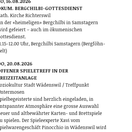
O, 16.08.2026
ÖKUM. BERGCHILBI-GOTTESDIENST
ath. Kirche Richterswil
n der «heimeligen» Bergchilbi in Samstagern
ird gefeiert – auch im ökumenischen
ottesdienst.
1.15-12.00 Uhr, Bergchilbi Samstagern (Bergföhn-
elt)
O, 20.08.2026
FFENER SPIELETREFF IN DER
FREIZEITANLAGE
oziokultur Stadt Wädenswil / Treffpunkt
ntermosen
pielbegeisterte sind herzlich eingeladen, in
ntspannter Atmosphäre eine grosse Auswahl
euer und altbewährter Karten- und Brettspiele
u spielen. Der Spieleexperte Xavi vom
pielwarengeschäft Pinocchio in Wädenswil wird