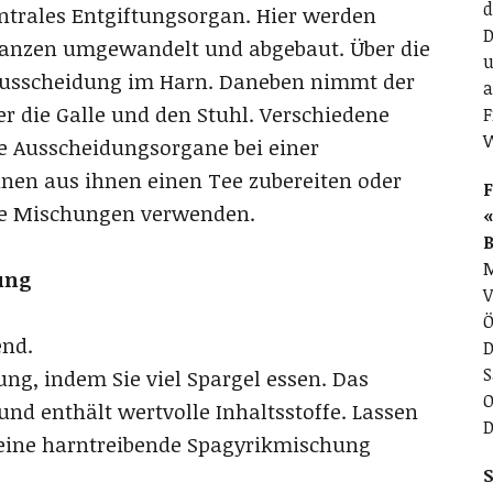
d
zentrales Entgiftungsorgan. Hier werden
D
anzen umgewandelt und abgebaut. Über die
u
e Ausscheidung im Harn. Daneben nimmt der
a
r die Galle und den Stuhl. Verschiedene
F
ie Ausscheidungsorgane bei einer
nen aus ihnen einen Tee zubereiten oder
F
che Mischungen verwenden.
«
M
ung
V
Ö
end.
D
S
ung, indem Sie viel Spargel essen. Das
O
nd enthält wertvolle Inhaltsstoffe. Lassen
D
g eine harntreibende Spagyrikmischung
S