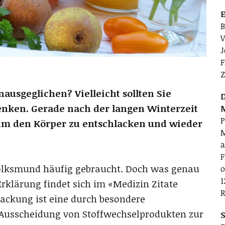
E
B
V
J
F
Z
ausgeglichen? Vielleicht sollten Sie
D
nken. Gerade nach der langen Winterzeit
P
 um den Körper zu entschlacken und wieder
M
a
F
Volksmund häufig gebraucht. Doch was genau
o
1
Erklärung findet sich im «Medizin Zitate
R
ackung ist eine durch besondere
Ausscheidung von Stoffwechselprodukten zur
S