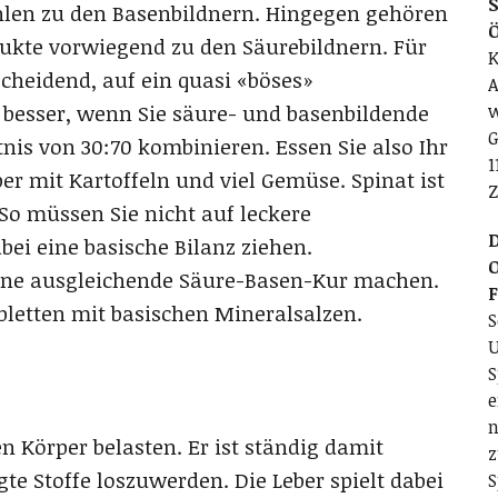
S
hlen zu den Basenbildnern. Hingegen gehören
odukte vorwiegend zu den Säurebildnern. Für
K
cheidend, auf ein quasi «böses»
A
l besser, wenn Sie säure- und basenbildende
w
G
nis von 30:70 kombinieren. Essen Sie also Ihr
1
ber mit Kartoffeln und viel Gemüse. Spinat ist
Z
 So müssen Sie nicht auf leckere
D
ei eine basische Bilanz ziehen.
O
eine ausgleichende Säure-Basen-Kur machen.
bletten mit basischen Mineralsalzen.
S
U
S
e
n
 Körper belasten. Er ist ständig damit
z
gte Stoffe loszuwerden. Die Leber spielt dabei
S