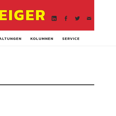
Linkedin
Facebook
Twitter
WA
EIGER
online
Linkedin
Facebook
Twitter
WA
online
ALTUNGEN
KOLUMNEN
SERVICE