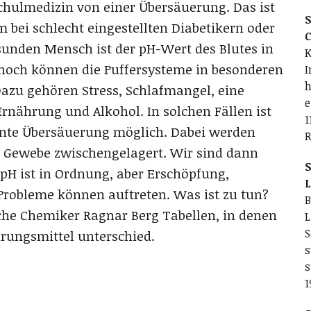
Schulmedizin von einer Übersäuerung. Das ist
S
m bei schlecht eingestellten Diabetikern oder
C
unden Mensch ist der pH-Wert des Blutes in
K
nnoch können die Puffersysteme in besonderen
I
h
azu gehören Stress, Schlafmangel, eine
e
rnährung und Alkohol. In solchen Fällen ist
1
ente Übersäuerung möglich. Dabei werden
R
 Gewebe zwischengelagert. Wir sind dann
S
-pH ist in Ordnung, aber Erschöpfung,
L
Probleme können auftreten. Was ist zu tun?
B
sche Chemiker Ragnar Berg Tabellen, in denen
L
S
rungsmittel unterschied.
s
s
1