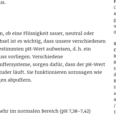
us.
C
A
g
u
0
n, ob eine Flüssigkeit sauer, neutral oder
hsel ist es wichtig, dass unsere verschiedenen
S
estimmten pH-Wert aufweisen, d. h. ein
C
s vorliegen. Verschiedene
R
R
ffersysteme, sorgen dafür, dass der pH-Wert
S
Ruder läuft. Sie funktionieren sozusagen wie
d
gen abpuffern.
R
S
a
A
/
mehr im normalen Bereich (pH 7,38–7,42)
1