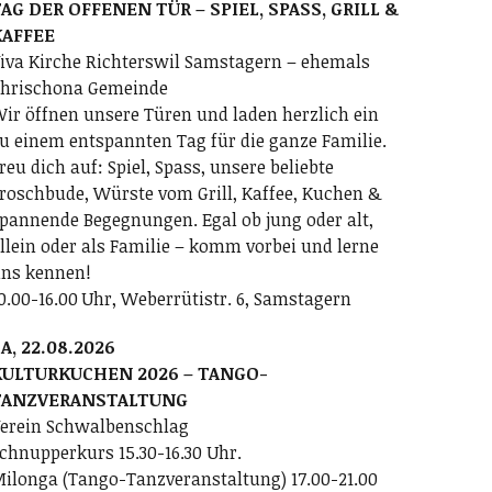
AG DER OFFENEN TÜR – SPIEL, SPASS, GRILL &
KAFFEE
iva Kirche Richterswil Samstagern – ehemals
hrischona Gemeinde
ir öffnen unsere Türen und laden herzlich ein
u einem entspannten Tag für die ganze Familie.
reu dich auf: Spiel, Spass, unsere beliebte
roschbude, Würste vom Grill, Kaffee, Kuchen &
pannende Begegnungen. Egal ob jung oder alt,
llein oder als Familie – komm vorbei und lerne
ns kennen!
0.00-16.00 Uhr, Weberrütistr. 6, Samstagern
A, 22.08.2026
KULTURKUCHEN 2026 – TANGO-
TANZVERANSTALTUNG
erein Schwalbenschlag
chnupperkurs 15.30-16.30 Uhr.
ilonga (Tango-Tanzveranstaltung) 17.00-21.00