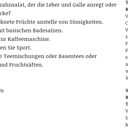
T
ahnsalat, der die Leber und Galle anregt oder
ocke?
V
cknete Früchte anstelle von Süssigkeiten.
C
it basischen Badesalzen.
W
z
zur Kaffeemaschine.
F
en Sie Sport.
F
de Teemischungen oder Basentees oder
s
nd Fruchtsäften.
a
u
1
am
S
V
S
M