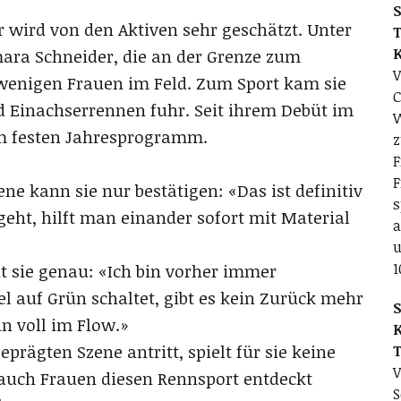
S
 wird von den Aktiven sehr geschätzt. Unter
T
ara Schneider, die an der Grenze zum
V
wenigen Frauen im Feld. Zum Sport kam sie
C
d Einachserrennen fuhr. Seit ihrem Debüt im
W
um festen Jahresprogramm.
z
F
F
ene kann sie nur bestätigen: «Das ist definitiv
s
eht, hilft man einander sofort mit Material
a
u
1
t sie genau: «Ich bin vorher immer
l auf Grün schaltet, gibt es kein Zurück mehr
S
in voll im Flow.»
prägten Szene antritt, spielt für sie keine
V
s auch Frauen diesen Rennsport entdeckt
S