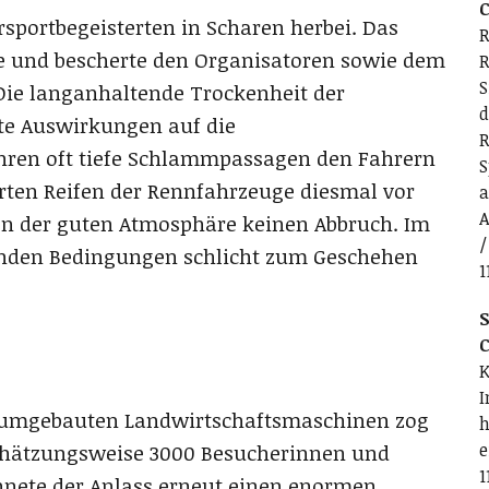
C
sportbegeisterten in Scharen herbei. Das
R
ite und bescherte den Organisatoren sowie dem
R
S
ie langanhaltende Trockenheit der
d
te Auswirkungen auf die
R
ahren oft tiefe Schlammpassagen den Fahrern
S
ierten Reifen der Rennfahrzeuge diesmal vor
a
A
ten der guten Atmosphäre keinen Abbruch. Im
/
henden Bedingungen schlicht zum Geschehen
1
S
C
K
I
gie umgebauten Landwirtschaftsmaschinen zog
h
e
schätzungsweise 3000 Besucherinnen und
1
chnete der Anlass erneut einen enormen