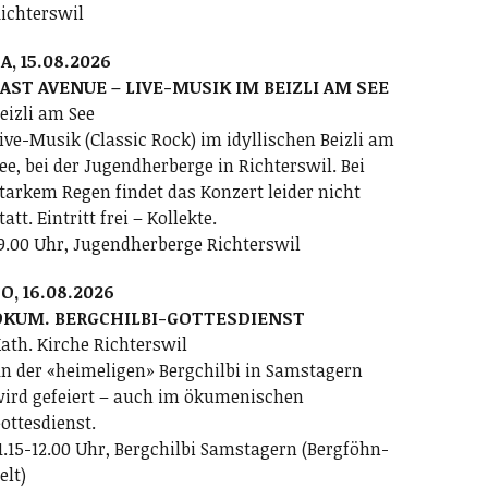
ichterswil
A, 15.08.2026
AST AVENUE – LIVE-MUSIK IM BEIZLI AM SEE
eizli am See
ive-Musik (Classic Rock) im idyllischen Beizli am
ee, bei der Jugendherberge in Richterswil. Bei
tarkem Regen findet das Konzert leider nicht
tatt. Eintritt frei – Kollekte.
9.00 Uhr, Jugendherberge Richterswil
O, 16.08.2026
ÖKUM. BERGCHILBI-GOTTESDIENST
ath. Kirche Richterswil
n der «heimeligen» Bergchilbi in Samstagern
ird gefeiert – auch im ökumenischen
ottesdienst.
1.15-12.00 Uhr, Bergchilbi Samstagern (Bergföhn-
elt)