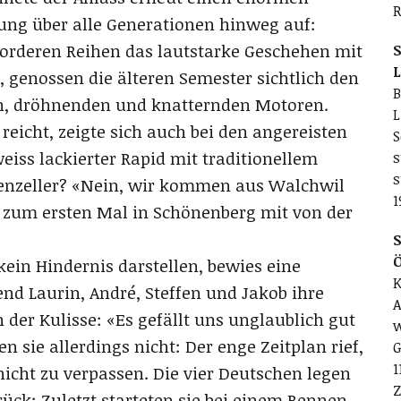
R
rung über alle Generationen hinweg auf:
orderen Reihen das lautstarke Geschehen mit
S
L
 genossen die älteren Semester sichtlich den
B
n, dröhnenden und knatternden Motoren.
L
reicht, zeigte sich auch bei den angereisten
S
iss lackierter Rapid mit traditionellem
s
s
ppenzeller? «Nein, wir kommen aus Walchwil
1
e zum ersten Mal in Schönenberg mit von der
S
ein Hindernis darstellen, bewies eine
K
nd Laurin, André, Steffen und Jakob ihre
A
der Kulisse: «Es gefällt uns unglaublich gut
w
 sie allerdings nicht: Der enge Zeitplan rief,
G
1
cht zu verpassen. Die vier Deutschen legen
Z
rück: Zuletzt starteten sie bei einem Rennen