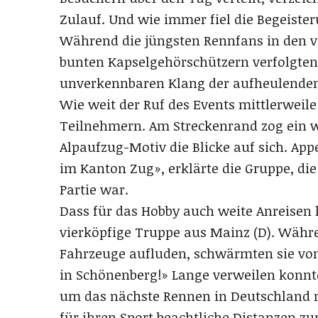
Zulauf. Und wie immer fiel die Begeiste
Während die jüngsten Rennfans in den v
bunten Kapselgehörschützern verfolgten,
unverkennbaren Klang der aufheulende
Wie weit der Ruf des Events mittlerweile 
Teilnehmern. Am Streckenrand zog ein we
Alpaufzug-Motiv die Blicke auf sich. A
im Kanton Zug», erklärte die Gruppe, di
Partie war.
Dass für das Hobby auch weite Anreisen k
vierköpfige Truppe aus Mainz (D). Währe
Fahrzeuge aufluden, schwärmten sie von 
in Schönenberg!» Lange verweilen konnten
um das nächste Rennen in Deutschland ni
für ihren Sport beachtliche Distanzen zu