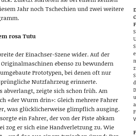
diesem Jahr noch Tschechien und zwei weitere
D
O
ogramm.
S
em rosa Tutu
U
S
e
breite der Einachser-Szene wider. Auf der
n
te Originalmaschinen ebenso zu bewundern
z
umgebaute Prototypen, bei denen oft nur
S
sprüngliche Nutzfahrzeug erinnerte.
d
D
 abverlangt, zeigte sich schon früh. Am
u
ich «der Wurm drin»: Gleich mehrere Fahrer
a
er, was glücklicherweise glimpflich ausging.
F
orgte ein Fahrer, der von der Piste abkam
ei zog er sich eine Handverletzung zu. Wie
F