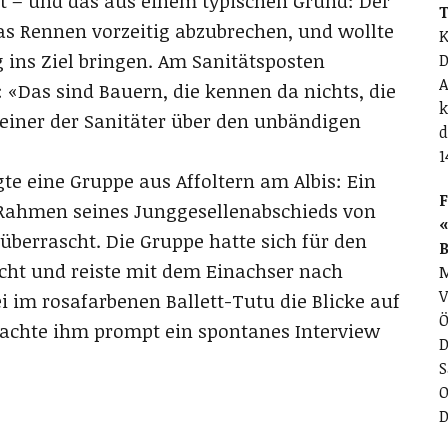
rt – und das aus einem typischen Grund: Der
T
 das Rennen vorzeitig abzubrechen, und wollte
K
ins Ziel bringen. Am Sanitätsposten
D
A
«Das sind Bauern, die kennen da nichts, die
k
einer der Sanitäter über den unbändigen
d
1
te eine Gruppe aus Affoltern am Albis: Ein
F
Rahmen seines Junggesellenabschieds von
«
überrascht. Die Gruppe hatte sich für den
ht und reiste mit dem Einachser nach
M
V
 im rosafarbenen Ballett-Tutu die Blicke auf
Ö
brachte ihm prompt ein spontanes Interview
D
S
O
D