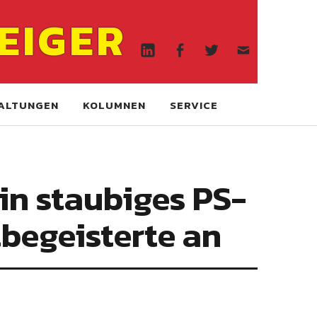
Linkedin
Facebook
Twitter
WA
EIGER
online
Linkedin
Facebook
Twitter
WA
online
ALTUNGEN
KOLUMNEN
SERVICE
Ein staubiges PS-
begeisterte an