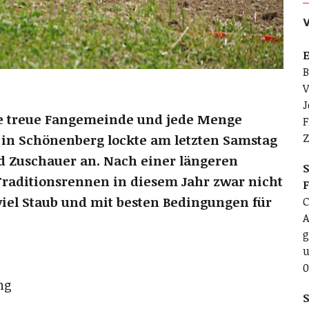
E
B
V
J
 treue Fangemeinde und jede Menge
F
Z
 in Schönenberg lockte am letzten Samstag
 Zuschauer an. Nach einer längeren
S
Traditionsrennen in diesem Jahr zwar nicht
viel Staub und mit besten Bedingungen für
C
A
g
u
0
ng
S