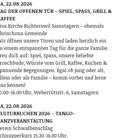
A, 22.08.2026
AG DER OFFENEN TÜR – SPIEL, SPASS, GRILL &
KAFFEE
iva Kirche Richterswil Samstagern – ehemals
hrischona Gemeinde
ir öffnen unsere Türen und laden herzlich ein
u einem entspannten Tag für die ganze Familie.
reu dich auf: Spiel, Spass, unsere beliebte
roschbude, Würste vom Grill, Kaffee, Kuchen &
pannende Begegnungen. Egal ob jung oder alt,
llein oder als Familie – komm vorbei und lerne
ns kennen!
0.00-16.00 Uhr, Weberrütistr. 6, Samstagern
A, 22.08.2026
KULTURKUCHEN 2026 – TANGO-
TANZVERANSTALTUNG
erein Schwalbenschlag
chnupperkurs 15.30-16.30 Uhr.