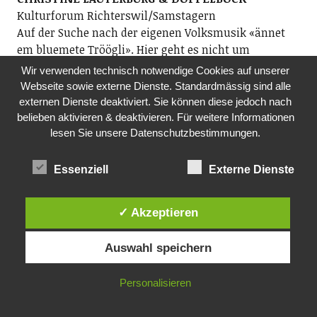
Kulturforum Richterswil/Samstagern
Auf der Suche nach der eigenen Volksmusik «ännet
em bluemete Tröögli». Hier geht es nicht um
Heimatkitsch oder Skihüttenplausch, es geht um
Wir verwenden technisch notwendige Cookies auf unserer
liebevolle Pflege der Tradition im Kontext der Zeit. Es
Webseite sowie externe Dienste. Standardmässig sind alle
geht auch um Spielfreude. Hier wirds zwar nicht
externen Dienste deaktiviert. Sie können diese jedoch nach
sauglatt, dafür ungekünstelt wider den tierischen
belieben aktivieren & deaktivieren. Für weitere Informationen
lesen Sie unsere Datenschutzbestimmungen.
Ernst.
Dide Marfurt: Halszitter, Dudelsack, Gitarre; ­Simon
Dettwiler: Schwyzerörgeli; Matthias Linck: Geige
Essenziell
Externe Dienste
19.30 Uhr, Kulturkeller Preisig, Richterswil
✓ Akzeptieren
DO, 01.10.2026
MITTAGSTISCH
Auswahl speichern
Pro Senectute, Ortsvertretung Richterswil
Mittagstisch für Seniorinnen und Senioren
ab 60. Im Anschluss Film. Anmeldung an
Personalisieren
Fredi Reist, Tel. 044 784 88 52 oder per E-Mail: