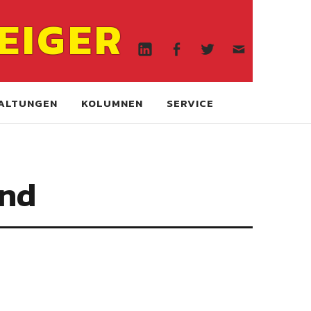
Linkedin
Facebook
Twitter
WA
EIGER
online
Linkedin
Facebook
Twitter
WA
online
ALTUNGEN
KOLUMNEN
SERVICE
ind