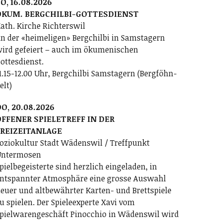
O, 16.08.2026
ÖKUM. BERGCHILBI-GOTTESDIENST
ath. Kirche Richterswil
n der «heimeligen» Bergchilbi in Samstagern
ird gefeiert – auch im ökumenischen
ottesdienst.
1.15-12.00 Uhr, Bergchilbi Samstagern (Bergföhn-
elt)
O, 20.08.2026
FFENER SPIELETREFF IN DER
FREIZEITANLAGE
oziokultur Stadt Wädenswil / Treffpunkt
ntermosen
pielbegeisterte sind herzlich eingeladen, in
ntspannter Atmosphäre eine grosse Auswahl
euer und altbewährter Karten- und Brettspiele
u spielen. Der Spieleexperte Xavi vom
pielwarengeschäft Pinocchio in Wädenswil wird