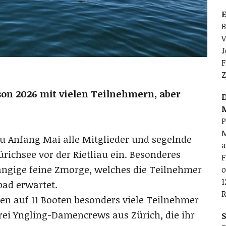
E
B
V
J
F
Z
ison 2026 mit vielen Teilnehmern, aber
D
P
M
Au Anfang Mai alle Mitglieder und segelnde
a
richsee vor der Rietliau ein. Besonderes
F
ängige feine Zmorge, welches die Teilnehmer
o
1
ad erwartet.
R
en auf 11 Booten besonders viele Teilnehmer
rei Yngling-Damencrews aus Zürich, die ihr
S