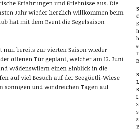
ische Erfahrungen und Erlebnisse aus. Die
S
hsten Jahr wieder herzlich willkommen beim
C
Club hat mit dem Event die Segelsaison
K
I
h
e
 nun bereits zur vierten Saison wieder
1
er offenen Tür geplant, welcher am 13. Juni
R
und Wädenswilern einen Einblick in die
S
ffen auf viel Besuch auf der Seegüetli-Wiese
L
len sonnigen und windreichen Tagen auf
B
L
S
s
s
1