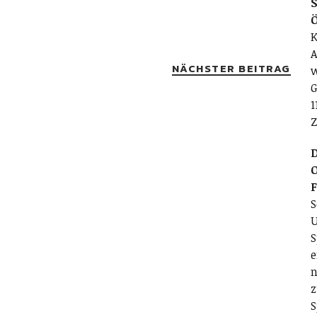
S
K
A
NÄCHSTER BEITRAG
w
G
1
Z
D
O
S
U
S
e
n
z
S