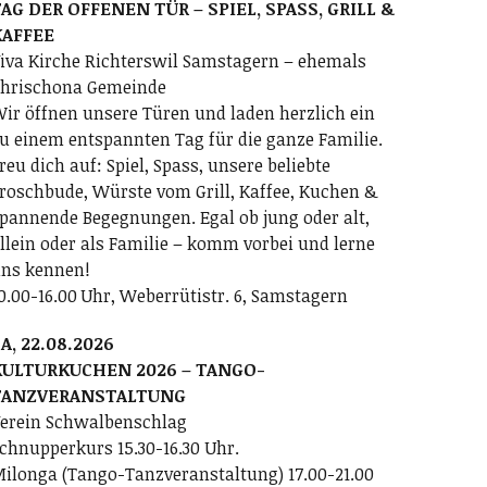
AG DER OFFENEN TÜR – SPIEL, SPASS, GRILL &
KAFFEE
iva Kirche Richterswil Samstagern – ehemals
hrischona Gemeinde
ir öffnen unsere Türen und laden herzlich ein
u einem entspannten Tag für die ganze Familie.
reu dich auf: Spiel, Spass, unsere beliebte
roschbude, Würste vom Grill, Kaffee, Kuchen &
pannende Begegnungen. Egal ob jung oder alt,
llein oder als Familie – komm vorbei und lerne
ns kennen!
0.00-16.00 Uhr, Weberrütistr. 6, Samstagern
A, 22.08.2026
KULTURKUCHEN 2026 – TANGO-
TANZVERANSTALTUNG
erein Schwalbenschlag
chnupperkurs 15.30-16.30 Uhr.
ilonga (Tango-Tanzveranstaltung) 17.00-21.00