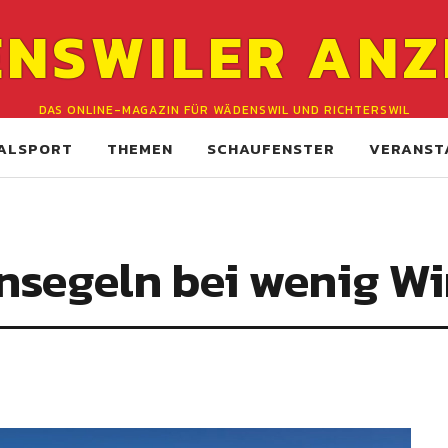
NSWILER ANZ
DAS ONLINE-MAGAZIN FÜR WÄDENSWIL UND RICHTERSWIL
ALSPORT
THEMEN
SCHAUFENSTER
VERANST
nsegeln bei wenig W