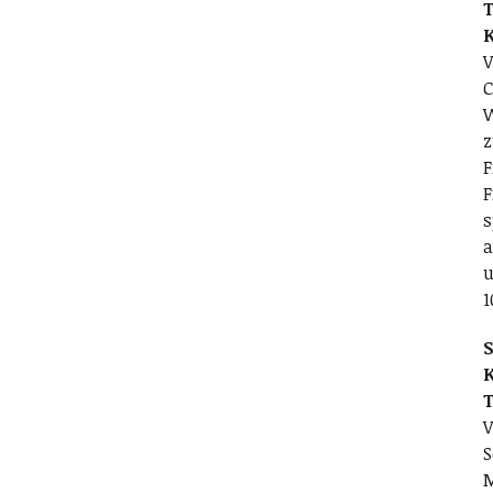
T
V
C
W
z
F
F
s
a
u
1
S
V
S
M