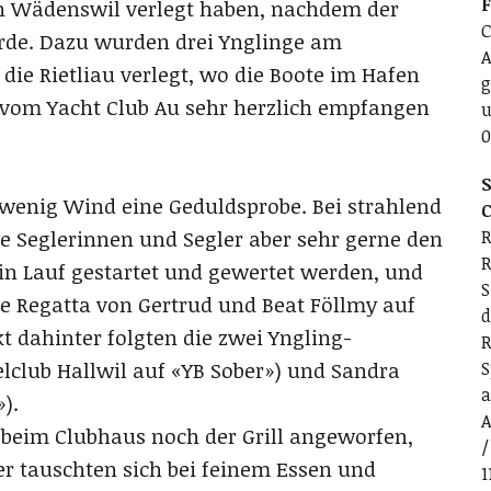
h Wädenswil verlegt haben, nachdem der
C
urde. Dazu wurden drei Ynglinge am
A
die Rietliau verlegt, wo die Boote im Hafen
g
 vom Yacht Club Au sehr herzlich empfangen
u
0
S
 wenig Wind eine Geduldsprobe. Bei strahlend
C
e Seglerinnen und Segler aber sehr gerne den
R
R
in Lauf gestartet und gewertet werden, und
S
e Regatta von Gertrud und Beat Föllmy auf
d
t dahinter folgten die zwei Yngling-
R
club Hallwil auf «YB Sober») und Sandra
S
a
).
A
beim Clubhaus noch der Grill angeworfen,
/
 tauschten sich bei feinem Essen und
1