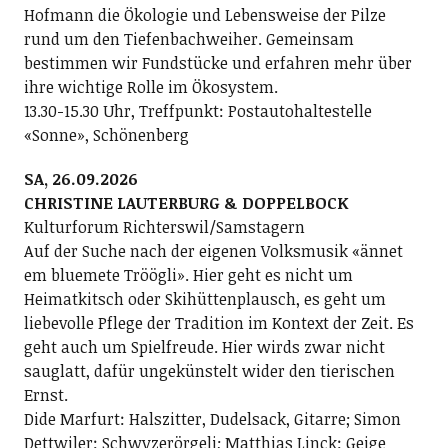
Hofmann die Ökologie und Lebensweise der Pilze
rund um den Tiefenbachweiher. Gemeinsam
bestimmen wir Fundstücke und erfahren mehr über
ihre wichtige Rolle im Ökosystem.
13.30-15.30 Uhr, Treffpunkt: Postautohaltestelle
«Sonne», Schönenberg
SA, 26.09.2026
CHRISTINE LAUTERBURG & DOPPELBOCK
Kulturforum Richterswil/Samstagern
Auf der Suche nach der eigenen Volksmusik «ännet
em bluemete Tröögli». Hier geht es nicht um
Heimatkitsch oder Skihüttenplausch, es geht um
liebevolle Pflege der Tradition im Kontext der Zeit. Es
geht auch um Spielfreude. Hier wirds zwar nicht
sauglatt, dafür ungekünstelt wider den tierischen
Ernst.
Dide Marfurt: Halszitter, Dudelsack, Gitarre; ­Simon
Dettwiler: Schwyzerörgeli; Matthias Linck: Geige