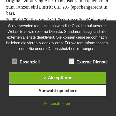
Original-Vinyl-Single 1960ʻs bis 1980ʻs und laden Euch
zum Tanzen ein! Eintritt CHF 20.- (epochengerecht in
bar).
20.00-00.00 Uhr, Sust 1840, Seestrasse 90, Wädenswil
Wir verwenden technisch notwendige Cookies auf unserer
MO, 14.12.2026
Webseite sowie externe Dienste. Standardmässig sind alle
SHARED READING – AN WORTEN WACHSEN
externen Dienste deaktiviert. Sie können diese jedoch nach
Bibliothek Richterswil
belieben aktivieren & deaktivieren. Für weitere Informationen
lesen Sie unsere Datenschutzbestimmungen.
Zusammen lassen wir uns von Geschichten und
Gedichten leiten und erleben eine Wirkung, die wohl
tut. Niemand muss reden. Wer möchte, darf lesen.
Essenziell
Externe Dienste
Wer zuhört, gehört bereits dazu. Teilnahme
kostenlos. Anmeldung: shared-reading@gmx.ch.
✓ Akzeptieren
www.bibliothek-richterswil.ch, www.wortwelten.ch
19.30 Uhr, Bibliothek Richterswil, Dorfstrasse 7
Auswahl speichern
DO, 17.12.2026
Personalisieren
FILM MIT KAFFEE UND KUCHEN
Pro Senectute, Ortsvertretung Richterswil