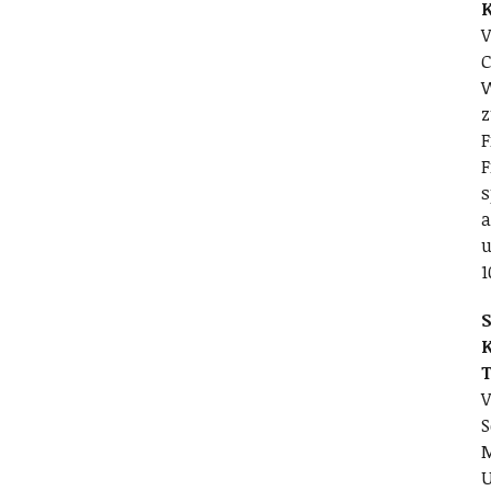
V
C
W
z
F
F
s
a
u
1
S
V
S
M