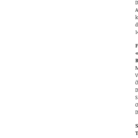
D
A
k
d
1
F
«
M
V
Ö
D
S
O
D
S
T