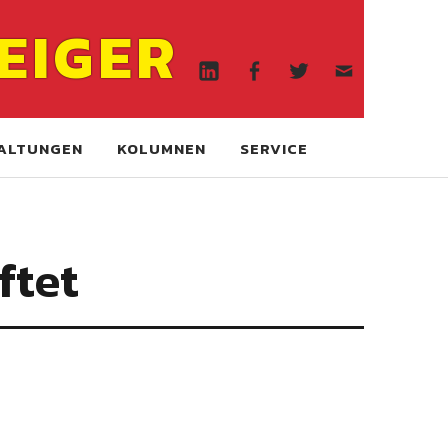
Linkedin
Facebook
Twitter
WA
EIGER
online
Linkedin
Facebook
Twitter
WA
online
ALTUNGEN
KOLUMNEN
SERVICE
ftet