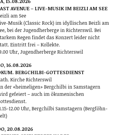
A, 15.08.2026
AST AVENUE – LIVE-MUSIK IM BEIZLI AM SEE
eizli am See
ive-Musik (Classic Rock) im idyllischen Beizli am
ee, bei der Jugendherberge in Richterswil. Bei
tarkem Regen findet das Konzert leider nicht
tatt. Eintritt frei – Kollekte.
9.00 Uhr, Jugendherberge Richterswil
O, 16.08.2026
ÖKUM. BERGCHILBI-GOTTESDIENST
ath. Kirche Richterswil
n der «heimeligen» Bergchilbi in Samstagern
ird gefeiert – auch im ökumenischen
ottesdienst.
1.15-12.00 Uhr, Bergchilbi Samstagern (Bergföhn-
elt)
O, 20.08.2026