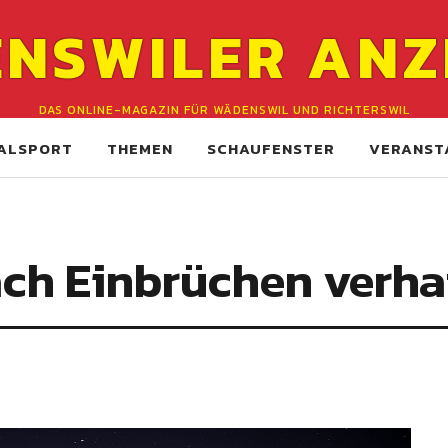
NSWILER ANZ
DAS ONLINE-MAGAZIN FÜR WÄDENSWIL UND RICHTERSWIL
ALSPORT
THEMEN
SCHAUFENSTER
VERANST
ach Einbrüchen verha