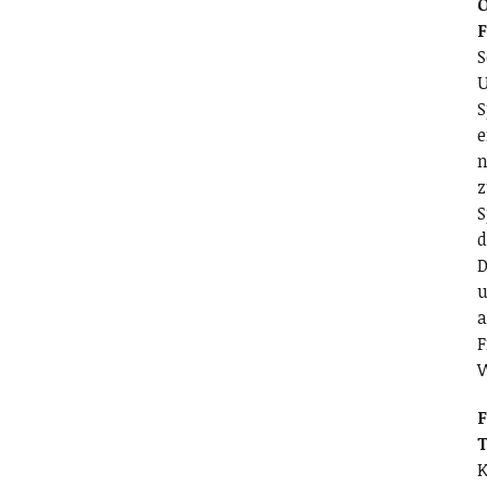
O
S
U
S
e
n
z
S
d
D
u
a
F
F
T
K