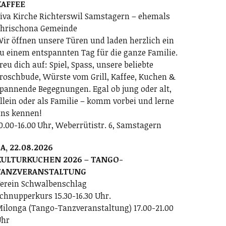
KAFFEE
iva Kirche Richterswil Samstagern – ehemals
hrischona Gemeinde
ir öffnen unsere Türen und laden herzlich ein
u einem entspannten Tag für die ganze Familie.
reu dich auf: Spiel, Spass, unsere beliebte
roschbude, Würste vom Grill, Kaffee, Kuchen &
pannende Begegnungen. Egal ob jung oder alt,
llein oder als Familie – komm vorbei und lerne
ns kennen!
0.00-16.00 Uhr, Weberrütistr. 6, Samstagern
A, 22.08.2026
KULTURKUCHEN 2026 – TANGO-
TANZVERANSTALTUNG
erein Schwalbenschlag
chnupperkurs 15.30-16.30 Uhr.
ilonga (Tango-Tanzveranstaltung) 17.00-21.00
Uhr