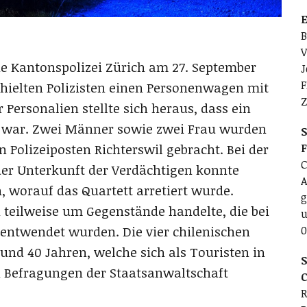
E
B
V
die Kantonspolizei Zürich am 27. September
J
F
r hielten Polizisten einen Personenwagen mit
Z
 Personalien stellte sich heraus, dass ein
 war. Zwei Männer sowie zwei Frau wurden
S
 Polizeiposten Richterswil gebracht. Bei der
C
er Unterkunft der Verdächtigen konnte
A
n, worauf das Quartett arretiert wurde.
g
i teilweise um Gegenstände handelte, die bei
u
 entwendet wurden. Die vier chilenischen
0
und 40 Jahren, welche sich als Touristen in
S
 Befragungen der Staatsanwaltschaft
C
R