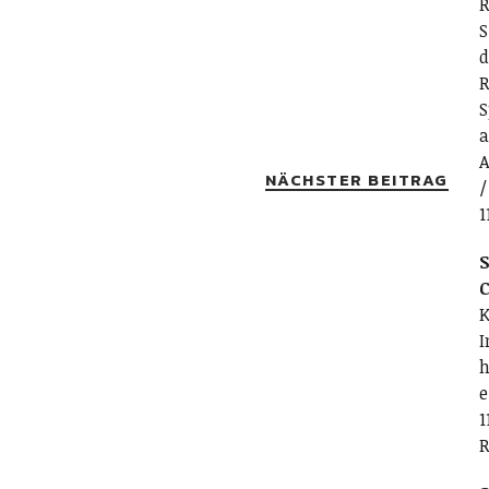
R
S
d
R
S
a
A
NÄCHSTER BEITRAG
/
1
S
C
K
I
h
e
1
R