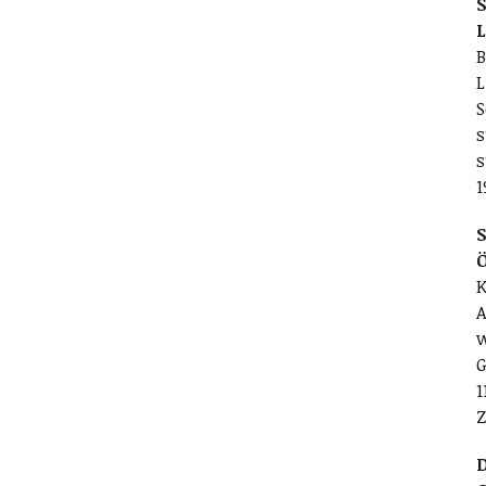
S
L
B
L
S
s
s
1
S
K
A
w
G
1
Z
D