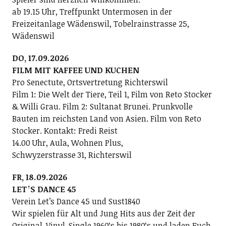
ab 19.15 Uhr, Treffpunkt Untermosen in der
Freizeitanlage Wädenswil, Tobelrainstrasse 25,
Wädenswil
DO, 17.09.2026
FILM MIT KAFFEE UND KUCHEN
Pro Senectute, Ortsvertretung Richterswil
Film 1: Die Welt der Tiere, Teil 1, Film von Reto Stocker
& Willi Grau. Film 2: Sultanat Brunei. Prunkvolle
Bauten im reichsten Land von Asien. Film von Reto
Stocker. Kontakt: Fredi Reist
14.00 Uhr, Aula, Wohnen Plus,
Schwyzerstrasse 31, Richterswil
FR, 18.09.2026
LETʼS DANCE 45
Verein Letʼs Dance 45 und Sust1840
Wir spielen für Alt und Jung Hits aus der Zeit der
Original-Vinyl-Single 1960ʻs bis 1980ʻs und laden Euch