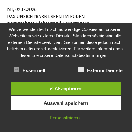
MI, 02.12.2026
DAS UNSICHTBARE LEBEN IM BODEN
Naturschutz Richterswil-Samstagern
Wir verwenden technisch notwendige Cookies auf unserer
Wir erhalten Einblicke in den Mikrokosmos an
Webseite sowie externe Dienste. Standardmässig sind alle
Bakterien, Pilzen und weiteren Kleinstlebewesen im
externen Dienste deaktiviert. Sie können diese jedoch nach
Boden und ihre immense Bedeutung für gesunde,
belieben aktivieren & deaktivieren. Für weitere Informationen
fruchtbare Böden.
lesen Sie unsere Datenschutzbestimmungen.
19.45 Uhr, Haus zum Bären, Ortsmuseum Richterswil
Essenziell
Externe Dienste
DO, 03.12.2026
MITTAGSTISCH
Pro Senectute, Ortsvertretung Richterswil
✓ Akzeptieren
Mittagstisch für Seniorinnen und Senioren
ab 60. Im Anschluss Film. Anmeldung an
Auswahl speichern
Fredi Reist, Tel. 044 784 88 52 oder per E-Mail:
ov.richterswil@pszh.ch
Personalisieren
12.00 Uhr, reformiertes Kirchgemeindehaus
Rosengarten, Dorfstrasse 75, Richterswil