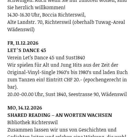
schwingen. Auch wenn Sie nur zuhören wollen, sind
Sie herzlich willkommen!
14.30-16.30 Uhr, Boccia Richterswil,
Alte Landstr. 70, Richterswil (oberhalb Tuwag-Areal
Wädenswil)
FR, 11.12.2026
LETʼS DANCE 45
Verein Letʼs Dance 45 und Sust1840
Wir spielen für Alt und Jung Hits aus der Zeit der
Original-Vinyl-Single 1960ʻs bis 1980ʻs und laden Euch
zum Tanzen ein! Eintritt CHF 20.- (epochengerecht in
bar).
20.00-00.00 Uhr, Sust 1840, Seestrasse 90, Wädenswil
MO, 14.12.2026
SHARED READING – AN WORTEN WACHSEN
Bibliothek Richterswil
Zusammen lassen wir uns von Geschichten und