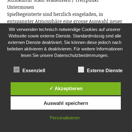
Soziokultur Stadt Wädenswil / Treffpunkt
Untermosen
Spielbegeisterte sind herzlich eingeladen, in
entspannter Atmosphäre eine grosse Auswahl neuer
und altbewährter Karten- und Brettspiele zu spielen.
Wir verwenden technisch notwendige Cookies auf unserer
Der Spieleexperte Xavi vom Spielwarengeschäft
Webseite sowie externe Dienste. Standardmässig sind alle
Pinocchio in Wädenswil wird den Abend begleiten.
externen Dienste deaktiviert. Sie können diese jedoch nach
belieben aktivieren & deaktivieren. Für weitere Informationen
Dies ist eine offene Gruppe – neue Spielerinnen und
lesen Sie unsere Datenschutzbestimmungen.
Spieler sind herzlich willkommen.
ab 19.15 Uhr, Treffpunkt Untermosen in der
Freizeitanlage Wädenswil, Tobelrainstrasse 25,
Essenziell
Externe Dienste
Wädenswil
✓ Akzeptieren
Alle ansehen
Auswahl speichern
Über uns
Personalisieren
Der Wädenswiler Online ist das lokale Newsportal für