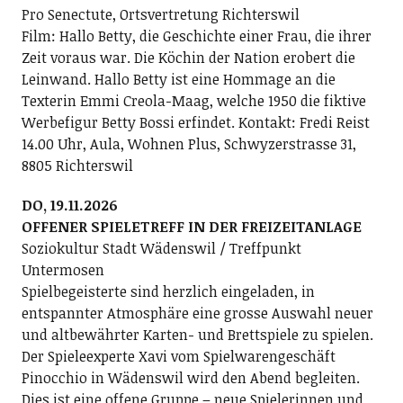
Pro Senectute, Ortsvertretung Richterswil
Film: Hallo Betty, die Geschichte einer Frau, die ihrer
Zeit voraus war. Die Köchin der Nation erobert die
Leinwand. Hallo Betty ist eine Hommage an die
Texterin Emmi Creola-Maag, welche 1950 die fiktive
Werbefigur Betty Bossi erfindet. Kontakt: Fredi Reist
14.00 Uhr, Aula, Wohnen Plus, Schwyzerstrasse 31,
8805 Richterswil
DO, 19.11.2026
OFFENER SPIELETREFF IN DER FREIZEITANLAGE
Soziokultur Stadt Wädenswil / Treffpunkt
Untermosen
Spielbegeisterte sind herzlich eingeladen, in
entspannter Atmosphäre eine grosse Auswahl neuer
und altbewährter Karten- und Brettspiele zu spielen.
Der Spieleexperte Xavi vom Spielwarengeschäft
Pinocchio in Wädenswil wird den Abend begleiten.
Dies ist eine offene Gruppe – neue Spielerinnen und