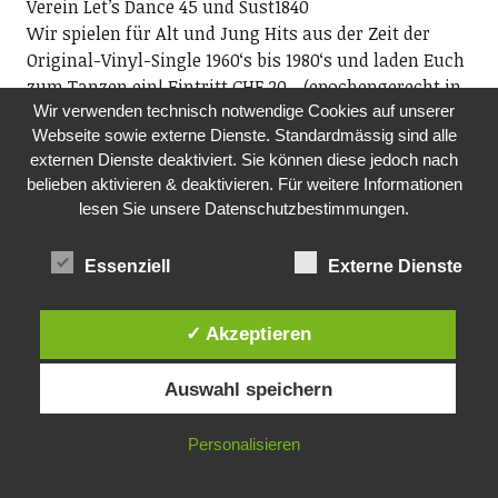
Verein Letʼs Dance 45 und Sust1840
Wir spielen für Alt und Jung Hits aus der Zeit der
Original-Vinyl-Single 1960ʻs bis 1980ʻs und laden Euch
zum Tanzen ein! Eintritt CHF 20.- (epochengerecht in
Wir verwenden technisch notwendige Cookies auf unserer
bar).
Webseite sowie externe Dienste. Standardmässig sind alle
20.00-00.00 Uhr, Sust 1840, Seestrasse 90, Wädenswil
externen Dienste deaktiviert. Sie können diese jedoch nach
belieben aktivieren & deaktivieren. Für weitere Informationen
DO, 05.11.2026
lesen Sie unsere Datenschutzbestimmungen.
MITTAGSTISCH
Pro Senectute, Ortsvertretung Richterswil
Essenziell
Externe Dienste
Mittagstisch für Seniorinnen und Senioren
ab 60. Im Anschluss Film. Anmeldung an
Fredi Reist, Tel. 044 784 88 52 oder per E-Mail:
✓ Akzeptieren
ov.richterswil@pszh.ch
12.00 Uhr, reformiertes Kirchgemeindehaus
Auswahl speichern
Rosengarten, Dorfstrasse 75, Richterswil
Personalisieren
FR, 06.11.2026
SCHOPFCLUB- JUGENDTREFF