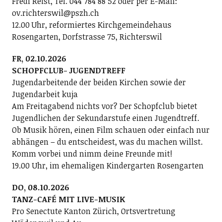
Fredi Reist, Tel. 044 784 88 52 oder per E-Mail:
ov.richterswil@pszh.ch
12.00 Uhr, reformiertes Kirchgemeindehaus
Rosengarten, Dorfstrasse 75, Richterswil
FR, 02.10.2026
SCHOPFCLUB- JUGENDTREFF
Jugendarbeitende der beiden Kirchen sowie der
Jugendarbeit kuja
Am Freitagabend nichts vor? Der Schopfclub bietet
Jugendlichen der Sekundarstufe einen Jugendtreff.
Ob Musik hören, einen Film schauen oder einfach nur
abhängen – du entscheidest, was du machen willst.
Komm vorbei und nimm deine Freunde mit!
19.00 Uhr, im ehemaligen Kindergarten Rosengarten
DO, 08.10.2026
TANZ-CAFÉ MIT LIVE-MUSIK
Pro Senectute Kanton Zürich, Ortsvertretung