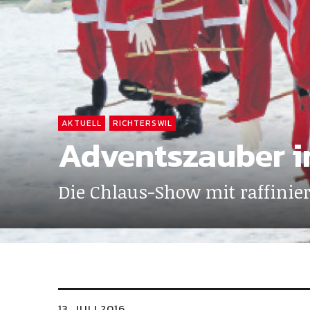
AKTUELL
RICHTERSWIL
Adventszauber 
Die Chlaus-Show mit raffinier
13. JULI 2016