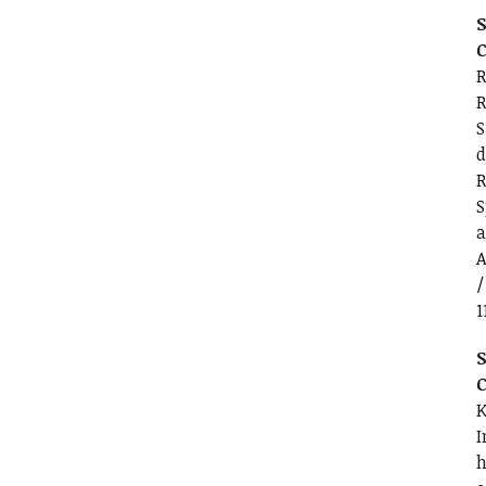
S
C
R
R
S
d
R
S
a
A
/
1
S
C
K
I
h