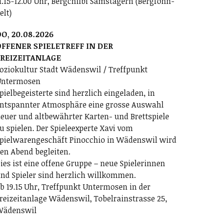
1.15-12.00 Uhr, Bergchilbi Samstagern (Bergföhn-
elt)
O, 20.08.2026
FFENER SPIELETREFF IN DER
FREIZEITANLAGE
oziokultur Stadt Wädenswil / Treffpunkt
ntermosen
pielbegeisterte sind herzlich eingeladen, in
ntspannter Atmosphäre eine grosse Auswahl
euer und altbewährter Karten- und Brettspiele
u spielen. Der Spieleexperte Xavi vom
pielwarengeschäft Pinocchio in Wädenswil wird
en Abend begleiten.
ies ist eine offene Gruppe – neue Spielerinnen
nd Spieler sind herzlich willkommen.
b 19.15 Uhr, Treffpunkt Untermosen in der
reizeitanlage Wädenswil, Tobelrainstrasse 25,
Wädenswil