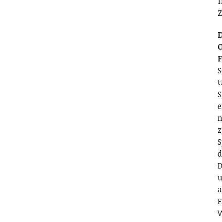
1
Z
D
O
S
U
S
e
n
z
S
d
D
u
a
F