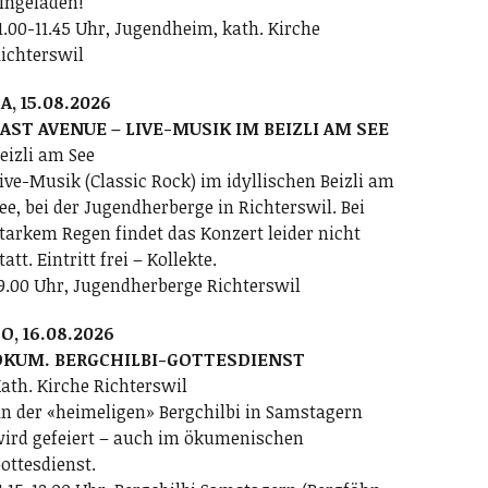
ingeladen!
1.00-11.45 Uhr, Jugendheim, kath. Kirche
ichterswil
A, 15.08.2026
AST AVENUE – LIVE-MUSIK IM BEIZLI AM SEE
eizli am See
ive-Musik (Classic Rock) im idyllischen Beizli am
ee, bei der Jugendherberge in Richterswil. Bei
tarkem Regen findet das Konzert leider nicht
tatt. Eintritt frei – Kollekte.
9.00 Uhr, Jugendherberge Richterswil
O, 16.08.2026
ÖKUM. BERGCHILBI-GOTTESDIENST
ath. Kirche Richterswil
n der «heimeligen» Bergchilbi in Samstagern
ird gefeiert – auch im ökumenischen
ottesdienst.