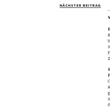
NÄCHSTER BEITRAG
E
B
V
J
F
Z
S
C
A
g
u
0