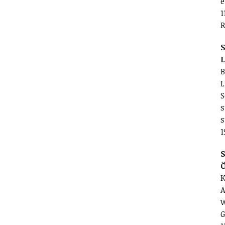
e
1
R
S
L
B
L
S
s
s
1
S
K
A
w
G