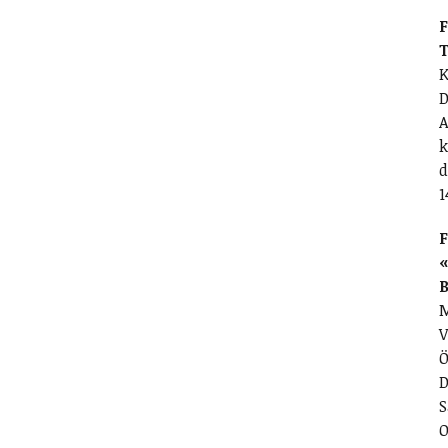
F
T
K
D
A
k
d
1
F
«
M
V
Ö
D
S
O