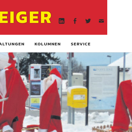
Linkedin
Facebook
Twitter
WA
EIGER
online
Linkedin
Facebook
Twitter
WA
online
ALTUNGEN
KOLUMNEN
SERVICE