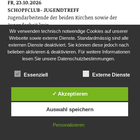
FR, 23.10.2026
SCHOPFCLUB- JUGENDTREFF
Jugendarbeitende der beiden Kirchen sowie der
Jugendarbeit kuja
Wir verwenden technisch notwendige Cookies auf unserer
Am Freitagabend nichts vor? Der Schopfclub bietet
Webseite sowie externe Dienste. Standardmässig sind alle
Jugendlichen der Sekundarstufe einen Jugendtreff.
externen Dienste deaktiviert. Sie können diese jedoch nach
Ob Musik hören, einen Film schauen oder einfach nur
belieben aktivieren & deaktivieren. Für weitere Informationen
abhängen – du entscheidest, was du machen willst.
lesen Sie unsere Datenschutzbestimmungen.
Komm vorbei und nimm deine Freunde mit!
19.00 Uhr, im ehemaligen Kindergarten Rosengarten
Essenziell
Externe Dienste
SA, 24.10.2026
TANZRAUSCH
✓ Akzeptieren
Tanzrausch-Team
Danceparty Ü40 mit den besten Tanz-Tracks querbeet
Auswahl speichern
von den 1950-2026 (weitere Infos: www.tanzraus.ch)
ab 20.30 Uhr, Bürgi (Gerbestrasse 19), Richterswil
Personalisieren
FR, 30.10.2026