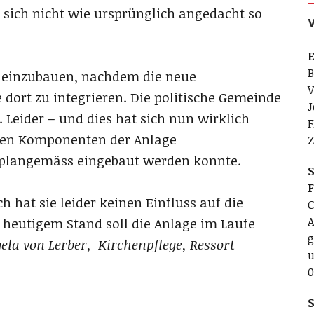
 sich nicht wie ursprünglich angedacht so
E
B
t einzubauen, nachdem die neue
V
e dort zu integrieren. Die politische Gemeinde
J
Leider – und dies hat sich nun wirklich
F
lnen Komponenten der Anlage
Z
t plangemäss eingebaut werden konnte.
S
h hat sie leider keinen Einfluss auf die
C
A
heutigem Stand soll die Anlage im Laufe
g
ela von Lerber,
Kirchenpflege, Ressort
u
0
S