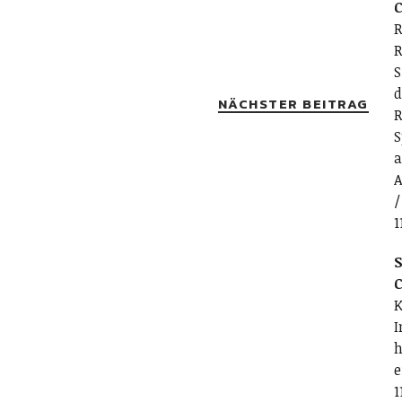
C
R
R
S
d
NÄCHSTER BEITRAG
R
S
a
A
/
1
S
C
K
I
h
e
1