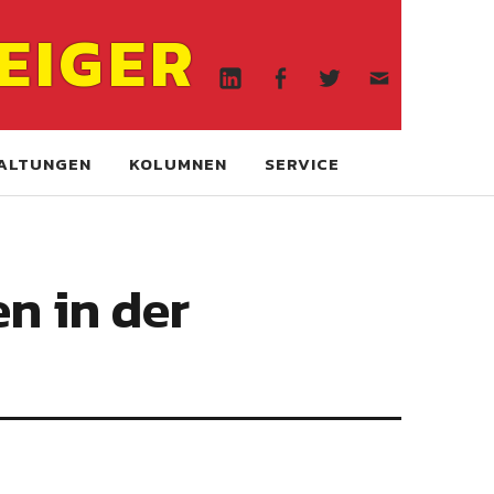
Linkedin
Facebook
Twitter
WA
EIGER
online
Linkedin
Facebook
Twitter
WA
online
ALTUNGEN
KOLUMNEN
SERVICE
n in der