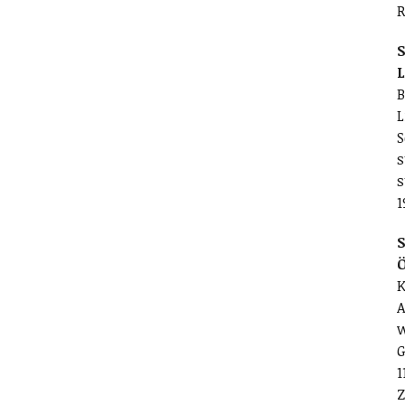
R
S
L
B
L
S
s
s
1
S
K
A
w
G
1
Z