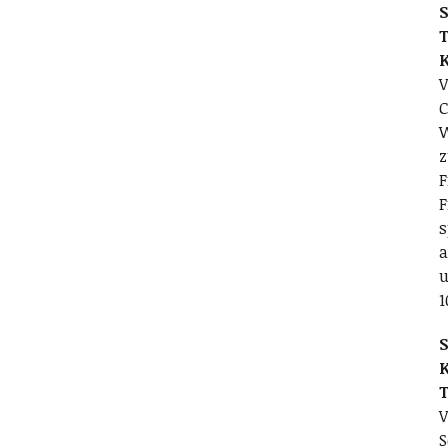
S
T
V
C
W
z
F
F
s
a
u
1
S
V
S