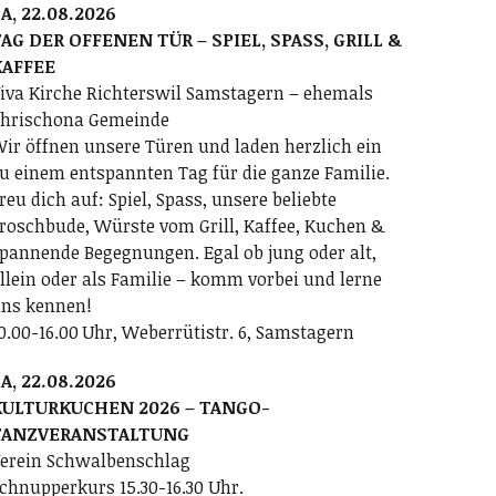
A, 22.08.2026
AG DER OFFENEN TÜR – SPIEL, SPASS, GRILL &
KAFFEE
iva Kirche Richterswil Samstagern – ehemals
hrischona Gemeinde
ir öffnen unsere Türen und laden herzlich ein
u einem entspannten Tag für die ganze Familie.
reu dich auf: Spiel, Spass, unsere beliebte
roschbude, Würste vom Grill, Kaffee, Kuchen &
pannende Begegnungen. Egal ob jung oder alt,
llein oder als Familie – komm vorbei und lerne
ns kennen!
0.00-16.00 Uhr, Weberrütistr. 6, Samstagern
A, 22.08.2026
KULTURKUCHEN 2026 – TANGO-
TANZVERANSTALTUNG
erein Schwalbenschlag
chnupperkurs 15.30-16.30 Uhr.