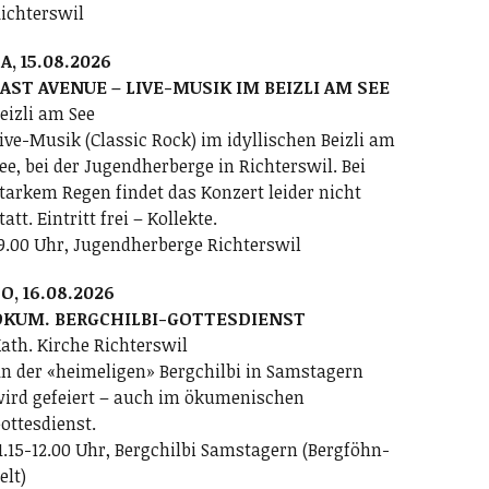
ichterswil
A, 15.08.2026
AST AVENUE – LIVE-MUSIK IM BEIZLI AM SEE
eizli am See
ive-Musik (Classic Rock) im idyllischen Beizli am
ee, bei der Jugendherberge in Richterswil. Bei
tarkem Regen findet das Konzert leider nicht
tatt. Eintritt frei – Kollekte.
9.00 Uhr, Jugendherberge Richterswil
O, 16.08.2026
ÖKUM. BERGCHILBI-GOTTESDIENST
ath. Kirche Richterswil
n der «heimeligen» Bergchilbi in Samstagern
ird gefeiert – auch im ökumenischen
ottesdienst.
1.15-12.00 Uhr, Bergchilbi Samstagern (Bergföhn-
elt)