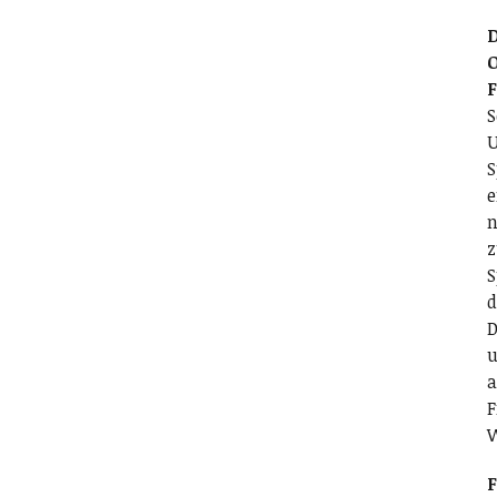
D
O
S
U
S
e
n
z
S
d
D
u
a
F
F