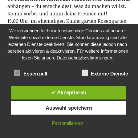
abhängen – du entscheidest, was du machen willst.
Komm vorbei und nimm deine Freunde mit!
19.00 Uhr, im ehemaligen Kindergarten Rosengarten
Wir verwenden technisch notwendige Cookies auf unserer
DO, 08.10.2026
Webseite sowie externe Dienste. Standardmässig sind alle
TANZ-CAFÉ MIT LIVE-MUSIK
externen Dienste deaktiviert. Sie können diese jedoch nach
Pro Senectute Kanton Zürich, Ortsvertretung
belieben aktivieren & deaktivieren. Für weitere Informationen
Wädenswil und Au
lesen Sie unsere Datenschutzbestimmungen.
Die Ortsvertretung Wädenswil und Au organisiert das
Tanz-Café mit dem beliebten Alleinunterhalter Geri
Essenziell
Externe Dienste
Knobel. Alle Tanzbegeisterten der Generation 60+ sind
eingeladen, zu Livemusik das Tanzbein zu
✓ Akzeptieren
schwingen. Auch wenn Sie nur zuhören wollen, sind
Sie herzlich willkommen!
Auswahl speichern
14.30-16.30 Uhr, Boccia Richterswil,
Alte Landstr. 70, Richterswil (oberhalb Tuwag-Areal
Wädenswil)
Personalisieren
DO, 15.10.2026