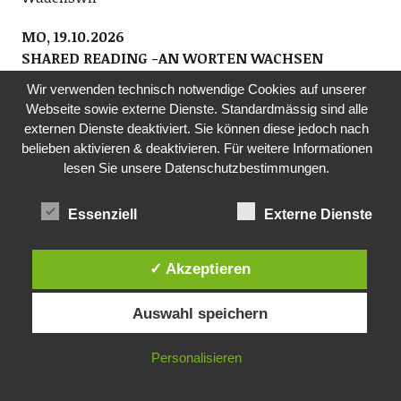
MO, 19.10.2026
SHARED READING -AN WORTEN WACHSEN
Bibliothek Richterswil
Wir verwenden technisch notwendige Cookies auf unserer
Zusammen lassen wir uns von Geschichten und
Webseite sowie externe Dienste. Standardmässig sind alle
Gedichten leiten und erleben eine Wirkung, die wohl
externen Dienste deaktiviert. Sie können diese jedoch nach
tut. Niemand muss reden. Wer möchte, darf lesen.
belieben aktivieren & deaktivieren. Für weitere Informationen
Wer zuhört, gehört bereits dazu. Teilnahme
lesen Sie unsere Datenschutzbestimmungen.
kostenlos. Anmeldung: shared-reading@gmx.ch.
www.bibliothek-richterswil.ch, www.wortwelten.ch
Essenziell
Externe Dienste
19.30 Uhr, Bibliothek Richterswil, Dorfstrasse 7
FR, 23.10.2026
✓ Akzeptieren
SCHOPFCLUB- JUGENDTREFF
Jugendarbeitende der beiden Kirchen sowie der
Auswahl speichern
Jugendarbeit kuja
Am Freitagabend nichts vor? Der Schopfclub bietet
Personalisieren
Jugendlichen der Sekundarstufe einen Jugendtreff.
Ob Musik hören, einen Film schauen oder einfach nur