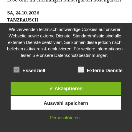
SA, 24.10.2026
TANZRAUSCH
Tanzrausch-Team
Wir verwenden technisch notwendige Cookies auf unserer
Danceparty Ü40 mit den besten Tanz-Tracks querbeet
Webseite sowie externe Dienste. Standardmässig sind alle
von den 1950-2026 (weitere Infos: www.tanzraus.ch)
externen Dienste deaktiviert. Sie können diese jedoch nach
ab 20.30 Uhr, Bürgi (Gerbestrasse 19), Richterswil
belieben aktivieren & deaktivieren. Für weitere Informationen
lesen Sie unsere Datenschutzbestimmungen.
FR, 30.10.2026
TREFF AM FREITAG
Essenziell
Externe Dienste
Kath. Kirche Richterswil
Der Treff am Freitag bietet die Möglichkeit des
✓ Akzeptieren
Austausches für alle Interessierten. Nach einem
kurzen Impuls zu einem Thema, kann ausgiebig
darüber diskutiert werden.
Auswahl speichern
14.00 Uhr, Jugendheim, kath. Kirche Richterswil
Personalisieren
FR, 30.10.2026
LETʼS DANCE 45