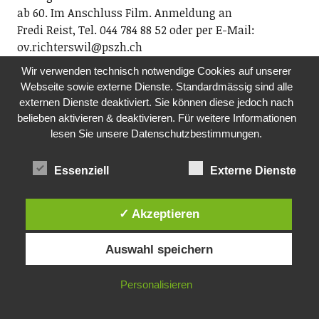
ab 60. Im Anschluss Film. Anmeldung an
Fredi Reist, Tel. 044 784 88 52 oder per E-Mail:
ov.richterswil@pszh.ch
12.00 Uhr, reformiertes Kirchgemeindehaus
Wir verwenden technisch notwendige Cookies auf unserer
Rosengarten, Dorfstrasse 75, Richterswil
Webseite sowie externe Dienste. Standardmässig sind alle
externen Dienste deaktiviert. Sie können diese jedoch nach
FR, 06.11.2026
belieben aktivieren & deaktivieren. Für weitere Informationen
SCHOPFCLUB- JUGENDTREFF
lesen Sie unsere Datenschutzbestimmungen.
Jugendarbeitende der beiden Kirchen sowie der
Jugendarbeit kuja
Essenziell
Externe Dienste
Am Freitagabend nichts vor? Der Schopfclub bietet
Jugendlichen der Sekundarstufe einen Jugendtreff.
✓ Akzeptieren
Ob Musik hören, einen Film schauen oder einfach nur
abhängen – du entscheidest, was du machen willst.
Komm vorbei und nimm deine Freunde mit!
Auswahl speichern
19.00 Uhr, im ehemaligen Kindergarten Rosengarten
Personalisieren
DO, 12.11.2026
TANZ-CAFÉ MIT LIVE-MUSIK