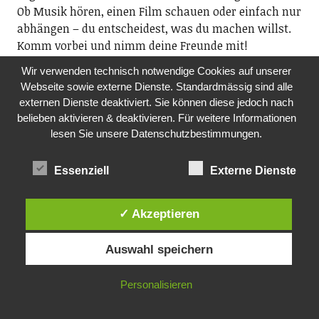
Ob Musik hören, einen Film schauen oder einfach nur
abhängen – du entscheidest, was du machen willst.
Komm vorbei und nimm deine Freunde mit!
19.00 Uhr, im ehemaligen Kindergarten Rosengarten
Wir verwenden technisch notwendige Cookies auf unserer
Webseite sowie externe Dienste. Standardmässig sind alle
DO, 12.11.2026
externen Dienste deaktiviert. Sie können diese jedoch nach
TANZ-CAFÉ MIT LIVE-MUSIK
belieben aktivieren & deaktivieren. Für weitere Informationen
Pro Senectute Kanton Zürich, Ortsvertretung
lesen Sie unsere Datenschutzbestimmungen.
Wädenswil und Au
Die Ortsvertretung Wädenswil und Au organisiert das
Essenziell
Externe Dienste
Tanz-Café mit dem beliebten Alleinunterhalter Geri
Knobel. Alle Tanzbegeisterten der Generation 60+ sind
eingeladen, zu Livemusik das Tanzbein zu
✓ Akzeptieren
schwingen. Auch wenn Sie nur zuhören wollen, sind
Sie herzlich willkommen!
Auswahl speichern
14.30-16.30 Uhr, Boccia Richterswil,
Alte Landstr. 70, Richterswil (oberhalb Tuwag-Areal
Personalisieren
Wädenswil)