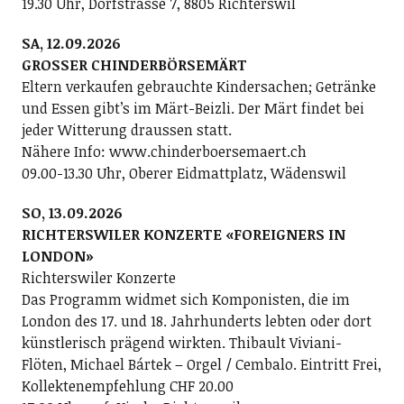
19.30 Uhr, Dorfstrasse 7, 8805 Richterswil
SA, 12.09.2026
GROSSER CHINDERBÖRSEMÄRT
Eltern verkaufen gebrauchte Kindersachen; Getränke
und Essen gibt’s im Märt-Beizli. Der Märt findet bei
jeder Witterung draussen statt.
Nähere Info: www.chinderboersemaert.ch
09.00-13.30 Uhr, Oberer Eidmattplatz, Wädenswil
SO, 13.09.2026
RICHTERSWILER KONZERTE «FOREIGNERS IN
LONDON»
Richterswiler Konzerte
Das Programm widmet sich Komponisten, die im
London des 17. und 18. Jahrhunderts lebten oder dort
künstlerisch prägend wirkten. Thibault Viviani-
Flöten, Michael Bártek – Orgel / Cembalo. Eintritt Frei,
Kollektenempfehlung CHF 20.00