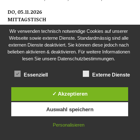
DO, 05.11.2026
MITTAGSTISCH
Pro Senectute, Ortsvertretung Richterswil
Wir verwenden technisch notwendige Cookies auf unserer
Mittagstisch für Seniorinnen und Senioren
Webseite sowie externe Dienste. Standardmässig sind alle
ab 60. Im Anschluss Film. Anmeldung an
externen Dienste deaktiviert. Sie können diese jedoch nach
Fredi Reist, Tel. 044 784 88 52 oder per E-Mail:
belieben aktivieren & deaktivieren. Für weitere Informationen
ov.richterswil@pszh.ch
lesen Sie unsere Datenschutzbestimmungen.
12.00 Uhr, reformiertes Kirchgemeindehaus
Rosengarten, Dorfstrasse 75, Richterswil
Essenziell
Externe Dienste
FR, 06.11.2026
SCHOPFCLUB- JUGENDTREFF
✓ Akzeptieren
Jugendarbeitende der beiden Kirchen sowie der
Jugendarbeit kuja
Auswahl speichern
Am Freitagabend nichts vor? Der Schopfclub bietet
Jugendlichen der Sekundarstufe einen Jugendtreff.
Personalisieren
Ob Musik hören, einen Film schauen oder einfach nur
abhängen – du entscheidest, was du machen willst.