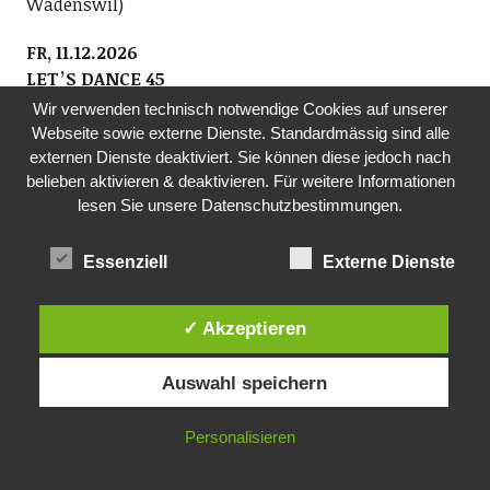
Wädenswil)
FR, 11.12.2026
LETʼS DANCE 45
Verein Letʼs Dance 45 und Sust1840
Wir verwenden technisch notwendige Cookies auf unserer
Wir spielen für Alt und Jung Hits aus der Zeit der
Webseite sowie externe Dienste. Standardmässig sind alle
Original-Vinyl-Single 1960ʻs bis 1980ʻs und laden Euch
externen Dienste deaktiviert. Sie können diese jedoch nach
belieben aktivieren & deaktivieren. Für weitere Informationen
zum Tanzen ein! Eintritt CHF 20.- (epochengerecht in
lesen Sie unsere Datenschutzbestimmungen.
bar).
20.00-00.00 Uhr, Sust 1840, Seestrasse 90, Wädenswil
Essenziell
Externe Dienste
MO, 14.12.2026
SHARED READING – AN WORTEN WACHSEN
✓ Akzeptieren
Bibliothek Richterswil
Zusammen lassen wir uns von Geschichten und
Auswahl speichern
Gedichten leiten und erleben eine Wirkung, die wohl
tut. Niemand muss reden. Wer möchte, darf lesen.
Personalisieren
Wer zuhört, gehört bereits dazu. Teilnahme
kostenlos. Anmeldung: shared-reading@gmx.ch.