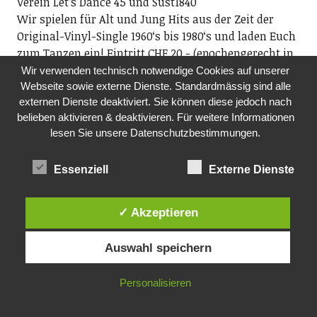
Verein Letʼs Dance 45 und Sust1840
Wir spielen für Alt und Jung Hits aus der Zeit der
Original-Vinyl-Single 1960ʻs bis 1980ʻs und laden Euch
zum Tanzen ein! Eintritt CHF 20.- (epochengerecht in
bar).
Wir verwenden technisch notwendige Cookies auf unserer
20.00-00.00 Uhr, Sust 1840, Seestrasse 90, Wädenswil
Webseite sowie externe Dienste. Standardmässig sind alle
externen Dienste deaktiviert. Sie können diese jedoch nach
DO, 05.11.2026
belieben aktivieren & deaktivieren. Für weitere Informationen
lesen Sie unsere Datenschutzbestimmungen.
MITTAGSTISCH
Pro Senectute, Ortsvertretung Richterswil
Mittagstisch für Seniorinnen und Senioren
Essenziell
Externe Dienste
ab 60. Im Anschluss Film. Anmeldung an
Fredi Reist, Tel. 044 784 88 52 oder per E-Mail:
✓ Akzeptieren
ov.richterswil@pszh.ch
12.00 Uhr, reformiertes Kirchgemeindehaus
Auswahl speichern
Rosengarten, Dorfstrasse 75, Richterswil
Personalisieren
FR, 06.11.2026
SCHOPFCLUB- JUGENDTREFF