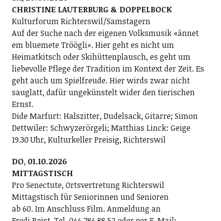
CHRISTINE LAUTERBURG & DOPPELBOCK
Kulturforum Richterswil/Samstagern
Auf der Suche nach der eigenen Volksmusik «ännet
em bluemete Tröögli». Hier geht es nicht um
Heimatkitsch oder Skihüttenplausch, es geht um
liebevolle Pflege der Tradition im Kontext der Zeit. Es
geht auch um Spielfreude. Hier wirds zwar nicht
sauglatt, dafür ungekünstelt wider den tierischen
Ernst.
Dide Marfurt: Halszitter, Dudelsack, Gitarre; ­Simon
Dettwiler: Schwyzerörgeli; Matthias Linck: Geige
19.30 Uhr, Kulturkeller Preisig, Richterswil
DO, 01.10.2026
MITTAGSTISCH
Pro Senectute, Ortsvertretung Richterswil
Mittagstisch für Seniorinnen und Senioren
ab 60. Im Anschluss Film. Anmeldung an
Fredi Reist, Tel. 044 784 88 52 oder per E-Mail: