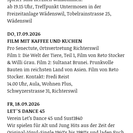
ab 19.15 Uhr, Treffpunkt Untermosen in der
Freizeitanlage Wädenswil, Tobelrainstrasse 25,
Wädenswil
DO, 17.09.2026
FILM MIT KAFFEE UND KUCHEN
Pro Senectute, Ortsvertretung Richterswil
Film 1: Die Welt der Tiere, Teil 1, Film von Reto Stocker
& Willi Grau. Film 2: Sultanat Brunei. Prunkvolle
Bauten im reichsten Land von Asien. Film von Reto
Stocker. Kontakt: Fredi Reist
14.00 Uhr, Aula, Wohnen Plus,
Schwyzerstrasse 31, Richterswil
FR, 18.09.2026
LETʼS DANCE 45
Verein Letʼs Dance 45 und Sust1840
Wir spielen für Alt und Jung Hits aus der Zeit der
Original-Vinyl-Single 1960ʻs bis 1980ʻs und laden Euch