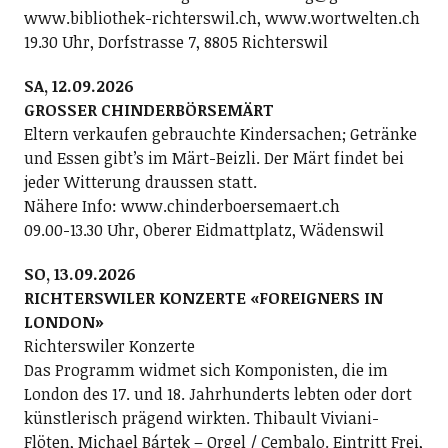
www.bibliothek-richterswil.ch, www.wortwelten.ch
19.30 Uhr, Dorfstrasse 7, 8805 Richterswil
SA, 12.09.2026
GROSSER CHINDERBÖRSEMÄRT
Eltern verkaufen gebrauchte Kindersachen; Getränke
und Essen gibt’s im Märt-Beizli. Der Märt findet bei
jeder Witterung draussen statt.
Nähere Info: www.chinderboersemaert.ch
09.00-13.30 Uhr, Oberer Eidmattplatz, Wädenswil
SO, 13.09.2026
RICHTERSWILER KONZERTE «FOREIGNERS IN
LONDON»
Richterswiler Konzerte
Das Programm widmet sich Komponisten, die im
London des 17. und 18. Jahrhunderts lebten oder dort
künstlerisch prägend wirkten. Thibault Viviani-
Flöten, Michael Bártek – Orgel / Cembalo. Eintritt Frei,