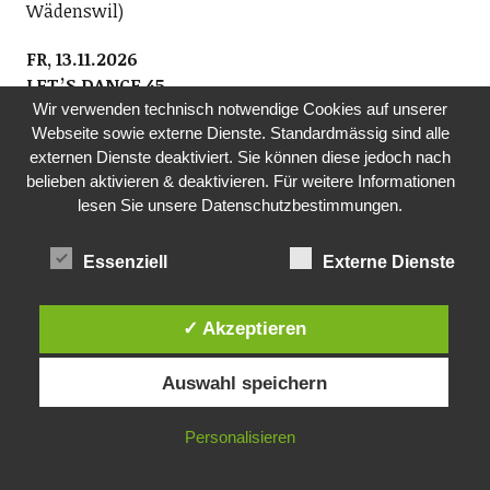
Wädenswil)
FR, 13.11.2026
LETʼS DANCE 45
Wir verwenden technisch notwendige Cookies auf unserer
Verein Letʼs Dance 45 und Sust1840
Webseite sowie externe Dienste. Standardmässig sind alle
Wir spielen für Alt und Jung Hits aus der Zeit der
externen Dienste deaktiviert. Sie können diese jedoch nach
Original-Vinyl-Single 1960ʻs bis 1980ʻs und laden Euch
belieben aktivieren & deaktivieren. Für weitere Informationen
zum Tanzen ein! Eintritt CHF 20.- (epochengerecht in
lesen Sie unsere Datenschutzbestimmungen.
bar).
20.00-00.00 Uhr, Sust 1840, Seestrasse 90, Wädenswil
Essenziell
Externe Dienste
FR, 13.11.26
KONZERT
✓ Akzeptieren
Brass Band Posaunenchor Wädenswil
20.00 Uhr, ref. Kirche Oberrieden
Auswahl speichern
SO, 15.11.2026
Personalisieren
KONZERTBRASS BAND POSAUNENCHOR
WÄDENSWIL