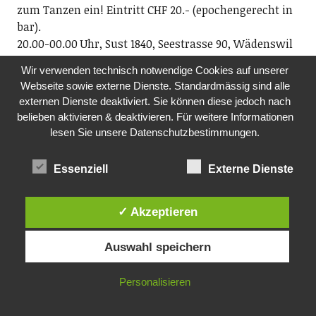
zum Tanzen ein! Eintritt CHF 20.- (epochengerecht in
bar).
20.00-00.00 Uhr, Sust 1840, Seestrasse 90, Wädenswil
Wir verwenden technisch notwendige Cookies auf unserer
FR, 13.11.26
Webseite sowie externe Dienste. Standardmässig sind alle
KONZERT
externen Dienste deaktiviert. Sie können diese jedoch nach
Brass Band Posaunenchor Wädenswil
belieben aktivieren & deaktivieren. Für weitere Informationen
20.00 Uhr, ref. Kirche Oberrieden
lesen Sie unsere Datenschutzbestimmungen.
SO, 15.11.2026
Essenziell
Externe Dienste
KONZERTBRASS BAND POSAUNENCHOR
WÄDENSWIL
17.00 Uhr, ref. Kirche Wädenswil
✓ Akzeptieren
DO, 19.11.2026
Auswahl speichern
FILM MIT KAFFEE UND KUCHEN
Pro Senectute, Ortsvertretung Richterswil
Personalisieren
Film: Hallo Betty, die Geschichte einer Frau, die ihrer
Zeit voraus war. Die Köchin der Nation erobert die