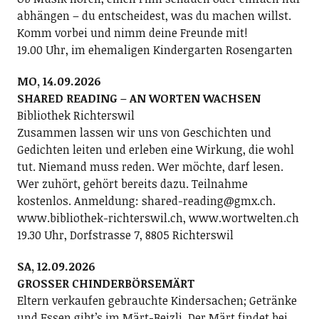
abhängen – du entscheidest, was du machen willst.
Komm vorbei und nimm deine Freunde mit!
19.00 Uhr, im ehemaligen Kindergarten Rosengarten
MO, 14.09.2026
SHARED READING – AN WORTEN WACHSEN
Bibliothek Richterswil
Zusammen lassen wir uns von Geschichten und
Gedichten leiten und erleben eine Wirkung, die wohl
tut. Niemand muss reden. Wer möchte, darf lesen.
Wer zuhört, gehört bereits dazu. Teilnahme
kostenlos. Anmeldung: shared-reading@gmx.ch.
www.bibliothek-richterswil.ch, www.wortwelten.ch
19.30 Uhr, Dorfstrasse 7, 8805 Richterswil
SA, 12.09.2026
GROSSER CHINDERBÖRSEMÄRT
Eltern verkaufen gebrauchte Kindersachen; Getränke
und Essen gibt’s im Märt-Beizli. Der Märt findet bei