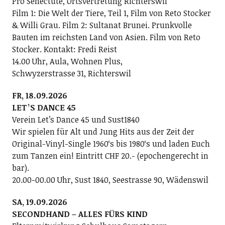
Pro Senectute, Ortsvertretung Richterswil
Film 1: Die Welt der Tiere, Teil 1, Film von Reto Stocker
& Willi Grau. Film 2: Sultanat Brunei. Prunkvolle
Bauten im reichsten Land von Asien. Film von Reto
Stocker. Kontakt: Fredi Reist
14.00 Uhr, Aula, Wohnen Plus,
Schwyzerstrasse 31, Richterswil
FR, 18.09.2026
LETʼS DANCE 45
Verein Letʼs Dance 45 und Sust1840
Wir spielen für Alt und Jung Hits aus der Zeit der
Original-Vinyl-Single 1960ʻs bis 1980ʻs und laden Euch
zum Tanzen ein! Eintritt CHF 20.- (epochengerecht in
bar).
20.00-00.00 Uhr, Sust 1840, Seestrasse 90, Wädenswil
SA, 19.09.2026
SECONDHAND – ALLES FÜRS KIND