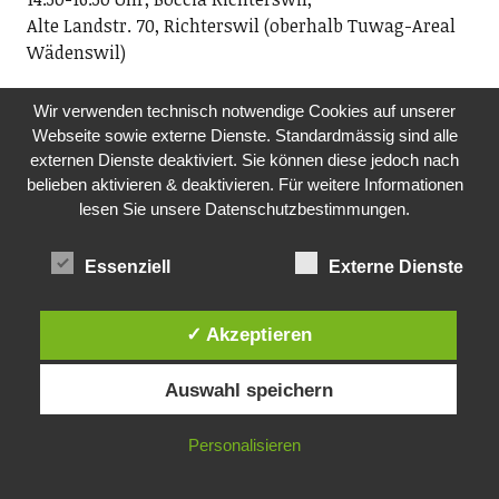
Alte Landstr. 70, Richterswil (oberhalb Tuwag-Areal
Wädenswil)
FR, 13.11.2026
Wir verwenden technisch notwendige Cookies auf unserer
LETʼS DANCE 45
Webseite sowie externe Dienste. Standardmässig sind alle
Verein Letʼs Dance 45 und Sust1840
externen Dienste deaktiviert. Sie können diese jedoch nach
Wir spielen für Alt und Jung Hits aus der Zeit der
belieben aktivieren & deaktivieren. Für weitere Informationen
Original-Vinyl-Single 1960ʻs bis 1980ʻs und laden Euch
lesen Sie unsere Datenschutzbestimmungen.
zum Tanzen ein! Eintritt CHF 20.- (epochengerecht in
bar).
Essenziell
Externe Dienste
20.00-00.00 Uhr, Sust 1840, Seestrasse 90, Wädenswil
✓ Akzeptieren
FR, 13.11.26
KONZERT
Brass Band Posaunenchor Wädenswil
Auswahl speichern
20.00 Uhr, ref. Kirche Oberrieden
Personalisieren
SO, 15.11.2026
KONZERTBRASS BAND POSAUNENCHOR