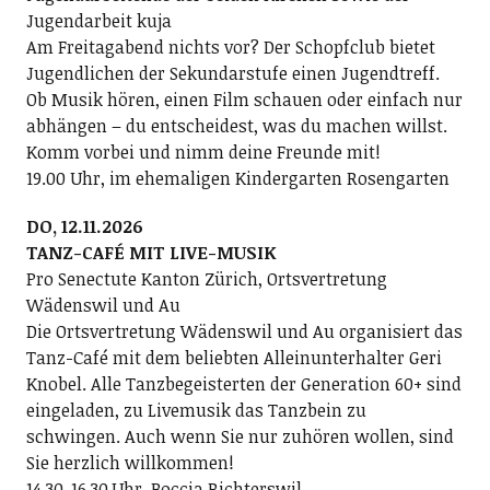
Jugendarbeit kuja
Am Freitagabend nichts vor? Der Schopfclub bietet
Jugendlichen der Sekundarstufe einen Jugendtreff.
Ob Musik hören, einen Film schauen oder einfach nur
abhängen – du entscheidest, was du machen willst.
Komm vorbei und nimm deine Freunde mit!
19.00 Uhr, im ehemaligen Kindergarten Rosengarten
DO, 12.11.2026
TANZ-CAFÉ MIT LIVE-MUSIK
Pro Senectute Kanton Zürich, Ortsvertretung
Wädenswil und Au
Die Ortsvertretung Wädenswil und Au organisiert das
Tanz-Café mit dem beliebten Alleinunterhalter Geri
Knobel. Alle Tanzbegeisterten der Generation 60+ sind
eingeladen, zu Livemusik das Tanzbein zu
schwingen. Auch wenn Sie nur zuhören wollen, sind
Sie herzlich willkommen!
14.30-16.30 Uhr, Boccia Richterswil,