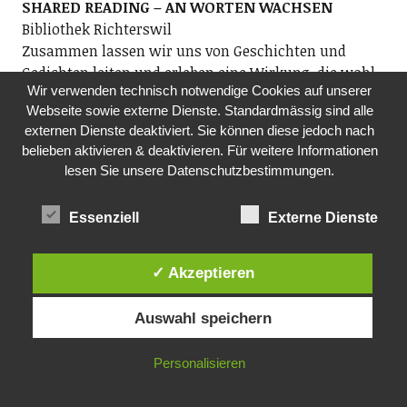
SHARED READING – AN WORTEN WACHSEN
Bibliothek Richterswil
Zusammen lassen wir uns von Geschichten und
Gedichten leiten und erleben eine Wirkung, die wohl
Wir verwenden technisch notwendige Cookies auf unserer
tut. Niemand muss reden. Wer möchte, darf lesen.
Webseite sowie externe Dienste. Standardmässig sind alle
Wer zuhört, gehört bereits dazu. Teilnahme
externen Dienste deaktiviert. Sie können diese jedoch nach
kostenlos. Anmeldung: shared-reading@gmx.ch.
belieben aktivieren & deaktivieren. Für weitere Informationen
www.bibliothek-richterswil.ch, www.wortwelten.ch
lesen Sie unsere Datenschutzbestimmungen.
19.30 Uhr, Bibliothek Richterswil, Dorfstrasse 7
Essenziell
Externe Dienste
DO, 17.12.2026
FILM MIT KAFFEE UND KUCHEN
Pro Senectute, Ortsvertretung Richterswil
✓ Akzeptieren
Film 1: Euses wunderschöni Dorf Richterswil. Film 2:
Seleger Moor, eine wahre Pracht von blühenden
Auswahl speichern
Blumen. Beide Filme von Reto Stocker. Kontakt: Fredi
Reist
Personalisieren
14.00 Uhr, Aula, Wohnen Plus, Schwyzerstrasse 31,
8805 Richterswil