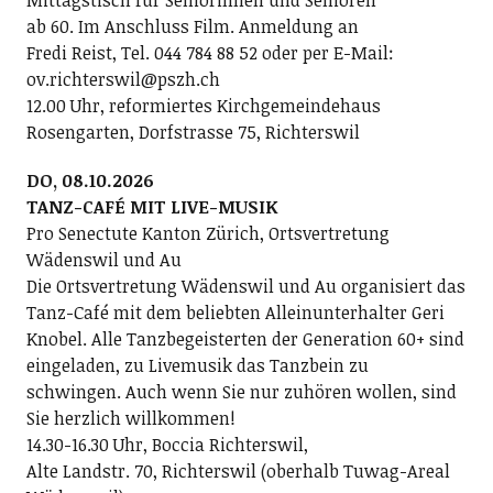
Mittagstisch für Seniorinnen und Senioren
ab 60. Im Anschluss Film. Anmeldung an
Fredi Reist, Tel. 044 784 88 52 oder per E-Mail:
ov.richterswil@pszh.ch
12.00 Uhr, reformiertes Kirchgemeindehaus
Rosengarten, Dorfstrasse 75, Richterswil
DO, 08.10.2026
TANZ-CAFÉ MIT LIVE-MUSIK
Pro Senectute Kanton Zürich, Ortsvertretung
Wädenswil und Au
Die Ortsvertretung Wädenswil und Au organisiert das
Tanz-Café mit dem beliebten Alleinunterhalter Geri
Knobel. Alle Tanzbegeisterten der Generation 60+ sind
eingeladen, zu Livemusik das Tanzbein zu
schwingen. Auch wenn Sie nur zuhören wollen, sind
Sie herzlich willkommen!
14.30-16.30 Uhr, Boccia Richterswil,
Alte Landstr. 70, Richterswil (oberhalb Tuwag-Areal