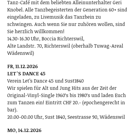
Tanz-Café mit dem beliebten Alleinunterhalter Geri
Knobel. Alle Tanzbegeisterten der Generation 60+ sind
eingeladen, zu Livemusik das Tanzbein zu
schwingen. Auch wenn Sie nur zuhören wollen, sind
Sie herzlich willkommen!
14.30-16.30 Uhr, Boccia Richterswil,
Alte Landstr. 70, Richterswil (oberhalb Tuwag-Areal
Wädenswil)
FR, 11.12.2026
LETʼS DANCE 45
Verein Letʼs Dance 45 und Sust1840
Wir spielen für Alt und Jung Hits aus der Zeit der
Original-Vinyl-Single 1960ʻs bis 1980ʻs und laden Euch
zum Tanzen ein! Eintritt CHF 20.- (epochengerecht in
bar).
20.00-00.00 Uhr, Sust 1840, Seestrasse 90, Wädenswil
MO, 14.12.2026