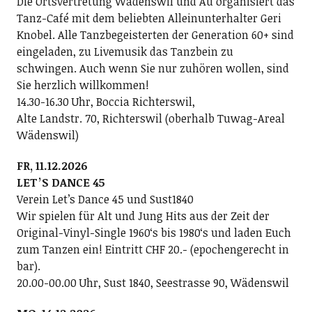
Die Ortsvertretung Wädenswil und Au organisiert das
Tanz-Café mit dem beliebten Alleinunterhalter Geri
Knobel. Alle Tanzbegeisterten der Generation 60+ sind
eingeladen, zu Livemusik das Tanzbein zu
schwingen. Auch wenn Sie nur zuhören wollen, sind
Sie herzlich willkommen!
14.30-16.30 Uhr, Boccia Richterswil,
Alte Landstr. 70, Richterswil (oberhalb Tuwag-Areal
Wädenswil)
FR, 11.12.2026
LETʼS DANCE 45
Verein Letʼs Dance 45 und Sust1840
Wir spielen für Alt und Jung Hits aus der Zeit der
Original-Vinyl-Single 1960ʻs bis 1980ʻs und laden Euch
zum Tanzen ein! Eintritt CHF 20.- (epochengerecht in
bar).
20.00-00.00 Uhr, Sust 1840, Seestrasse 90, Wädenswil