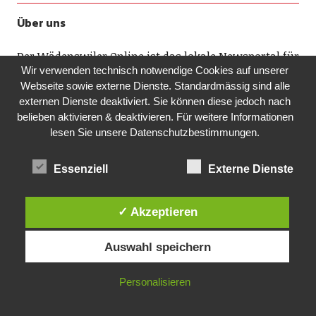
Über uns
Der Wädenswiler Online ist das lokale Newsportal für
Wir verwenden technisch notwendige Cookies auf unserer
Wädenswil mit seinen Ortsteilen Schönenberg,
Webseite sowie externe Dienste. Standardmässig sind alle
Hütten, Au sowie für Richterswil und
externen Dienste deaktiviert. Sie können diese jedoch nach
Samstagern. Auf diesem Portal finden Sie alles
belieben aktivieren & deaktivieren. Für weitere Informationen
Lesenswerte über die drittgrösste Stadt im Kanton
lesen Sie unsere Datenschutzbestimmungen.
Zürich. Ob Musik, Kunst, Fasnacht, Sport oder
spannende Vorträge: Dank unserem
Essenziell
Externe Dienste
Veranstaltungskalender wissen Sie, was lokal läuft.
Wir freuen uns über Ihr Interesse.
✓ Akzeptieren
Ihr Redaktionsteam
Auswahl speichern
Rubriken
Personalisieren
Aktuell
Allgemein
Feuilleton
History
Kolumne