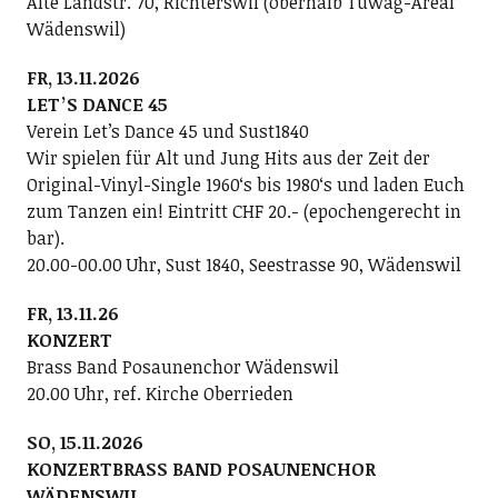
Alte Landstr. 70, Richterswil (oberhalb Tuwag-Areal
Wädenswil)
FR, 13.11.2026
LETʼS DANCE 45
Verein Letʼs Dance 45 und Sust1840
Wir spielen für Alt und Jung Hits aus der Zeit der
Original-Vinyl-Single 1960ʻs bis 1980ʻs und laden Euch
zum Tanzen ein! Eintritt CHF 20.- (epochengerecht in
bar).
20.00-00.00 Uhr, Sust 1840, Seestrasse 90, Wädenswil
FR, 13.11.26
KONZERT
Brass Band Posaunenchor Wädenswil
20.00 Uhr, ref. Kirche Oberrieden
SO, 15.11.2026
KONZERTBRASS BAND POSAUNENCHOR
WÄDENSWIL