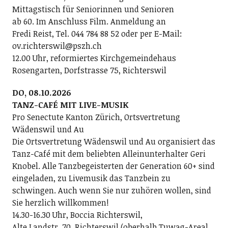
Mittagstisch für Seniorinnen und Senioren
ab 60. Im Anschluss Film. Anmeldung an
Fredi Reist, Tel. 044 784 88 52 oder per E-Mail:
ov.richterswil@pszh.ch
12.00 Uhr, reformiertes Kirchgemeindehaus
Rosengarten, Dorfstrasse 75, Richterswil
DO, 08.10.2026
TANZ-CAFÉ MIT LIVE-MUSIK
Pro Senectute Kanton Zürich, Ortsvertretung
Wädenswil und Au
Die Ortsvertretung Wädenswil und Au organisiert das
Tanz-Café mit dem beliebten Alleinunterhalter Geri
Knobel. Alle Tanzbegeisterten der Generation 60+ sind
eingeladen, zu Livemusik das Tanzbein zu
schwingen. Auch wenn Sie nur zuhören wollen, sind
Sie herzlich willkommen!
14.30-16.30 Uhr, Boccia Richterswil,
Alte Landstr. 70, Richterswil (oberhalb Tuwag-Areal