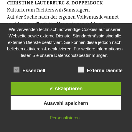
CHRISTINE LAUTERBURG & DOPPELBOCK
Kulturforum Richterswil/Samstagern
Auf der Suche nach der eigenen Volksmusik «ännet
em bluemete Tröögli». Hier geht es nicht um
Wir verwenden technisch notwendige Cookies auf unserer
Heimatkitsch oder Skihüttenplausch, es geht um
Webseite sowie externe Dienste. Standardmässig sind alle
liebevolle Pflege der Tradition im Kontext der Zeit. Es
externen Dienste deaktiviert. Sie können diese jedoch nach
geht auch um Spielfreude. Hier wirds zwar nicht
belieben aktivieren & deaktivieren. Für weitere Informationen
sauglatt, dafür ungekünstelt wider den tierischen
lesen Sie unsere Datenschutzbestimmungen.
Ernst.
Dide Marfurt: Halszitter, Dudelsack, Gitarre; ­Simon
Essenziell
Externe Dienste
Dettwiler: Schwyzerörgeli; Matthias Linck: Geige
19.30 Uhr, Kulturkeller Preisig, Richterswil
✓ Akzeptieren
DO, 01.10.2026
MITTAGSTISCH
Auswahl speichern
Pro Senectute, Ortsvertretung Richterswil
Mittagstisch für Seniorinnen und Senioren
Personalisieren
ab 60. Im Anschluss Film. Anmeldung an
Fredi Reist, Tel. 044 784 88 52 oder per E-Mail: