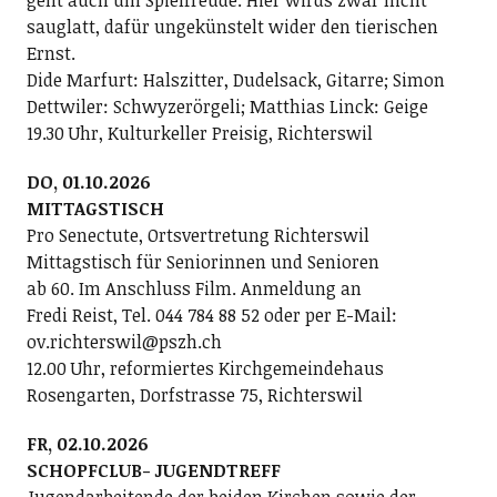
geht auch um Spielfreude. Hier wirds zwar nicht
sauglatt, dafür ungekünstelt wider den tierischen
Ernst.
Dide Marfurt: Halszitter, Dudelsack, Gitarre; ­Simon
Dettwiler: Schwyzerörgeli; Matthias Linck: Geige
19.30 Uhr, Kulturkeller Preisig, Richterswil
DO, 01.10.2026
MITTAGSTISCH
Pro Senectute, Ortsvertretung Richterswil
Mittagstisch für Seniorinnen und Senioren
ab 60. Im Anschluss Film. Anmeldung an
Fredi Reist, Tel. 044 784 88 52 oder per E-Mail:
ov.richterswil@pszh.ch
12.00 Uhr, reformiertes Kirchgemeindehaus
Rosengarten, Dorfstrasse 75, Richterswil
FR, 02.10.2026
SCHOPFCLUB- JUGENDTREFF