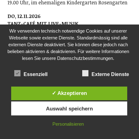
19.00 Uhr, im ehemaligen Kindergarten Rosengarten
DO, 12.11.2026
TANZ-CAFÉ MIT LIVE-MUSIK
Pro Senectute Kanton Zürich, Ortsvertretung
Wir verwenden technisch notwendige Cookies auf unserer
Webseite sowie externe Dienste. Standardmässig sind alle
Wädenswil und Au
externen Dienste deaktiviert. Sie können diese jedoch nach
Die Ortsvertretung Wädenswil und Au organisiert das
belieben aktivieren & deaktivieren. Für weitere Informationen
Tanz-Café mit dem beliebten Alleinunterhalter Geri
lesen Sie unsere Datenschutzbestimmungen.
Knobel. Alle Tanzbegeisterten der Generation 60+ sind
eingeladen, zu Livemusik das Tanzbein zu
Essenziell
Externe Dienste
schwingen. Auch wenn Sie nur zuhören wollen, sind
Sie herzlich willkommen!
14.30-16.30 Uhr, Boccia Richterswil,
✓ Akzeptieren
Alte Landstr. 70, Richterswil (oberhalb Tuwag-Areal
Wädenswil)
Auswahl speichern
FR, 13.11.2026
Personalisieren
LETʼS DANCE 45
Verein Letʼs Dance 45 und Sust1840