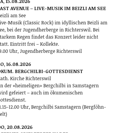
A, 15.08.2026
AST AVENUE – LIVE-MUSIK IM BEIZLI AM SEE
eizli am See
ive-Musik (Classic Rock) im idyllischen Beizli am
ee, bei der Jugendherberge in Richterswil. Bei
tarkem Regen findet das Konzert leider nicht
tatt. Eintritt frei – Kollekte.
9.00 Uhr, Jugendherberge Richterswil
O, 16.08.2026
ÖKUM. BERGCHILBI-GOTTESDIENST
ath. Kirche Richterswil
n der «heimeligen» Bergchilbi in Samstagern
ird gefeiert – auch im ökumenischen
ottesdienst.
1.15-12.00 Uhr, Bergchilbi Samstagern (Bergföhn-
elt)
O, 20.08.2026