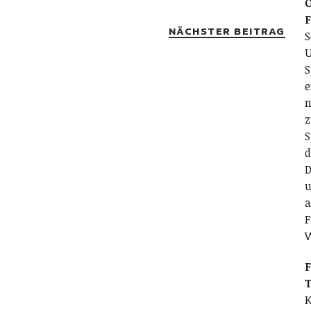
O
NÄCHSTER BEITRAG
S
U
S
e
n
z
S
d
D
u
a
F
F
T
K