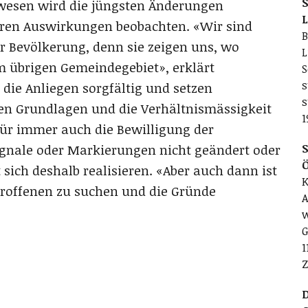
S
wesen wird die jüngsten Änderungen
L
ren Auswirkungen beobachten. «Wir sind
B
 Bevölkerung, denn sie zeigen uns, wo
L
 übrigen Gemeindegebiet», erklärt
S
s
die Anliegen sorgfältig und setzen
s
en Grundlagen und die Verhältnismässigkeit
1
afür immer auch die Bewilligung der
ignale oder Markierungen nicht geändert oder
S
 sich deshalb realisieren. «Aber auch dann ist
K
troffenen zu suchen und die Gründe
A
w
G
1
Z
D