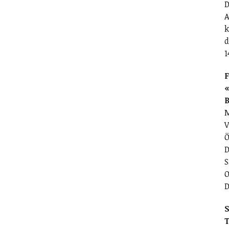
D
A
k
d
1
F
«
M
V
Ö
D
S
O
D
S
T