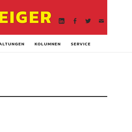
Linkedin
Facebook
Twitter
WA
EIGER
online
Linkedin
Facebook
Twitter
WA
online
ALTUNGEN
KOLUMNEN
SERVICE