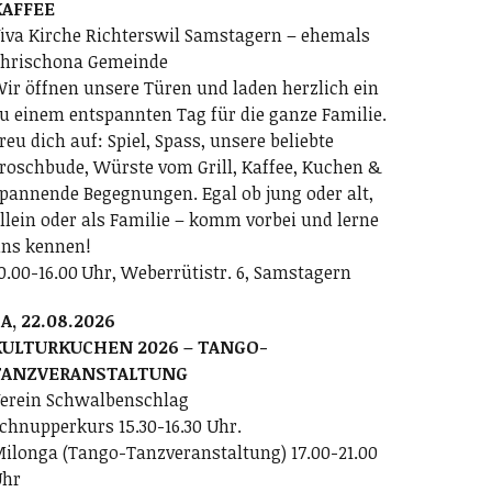
KAFFEE
iva Kirche Richterswil Samstagern – ehemals
hrischona Gemeinde
ir öffnen unsere Türen und laden herzlich ein
u einem entspannten Tag für die ganze Familie.
reu dich auf: Spiel, Spass, unsere beliebte
roschbude, Würste vom Grill, Kaffee, Kuchen &
pannende Begegnungen. Egal ob jung oder alt,
llein oder als Familie – komm vorbei und lerne
ns kennen!
0.00-16.00 Uhr, Weberrütistr. 6, Samstagern
A, 22.08.2026
KULTURKUCHEN 2026 – TANGO-
TANZVERANSTALTUNG
erein Schwalbenschlag
chnupperkurs 15.30-16.30 Uhr.
ilonga (Tango-Tanzveranstaltung) 17.00-21.00
Uhr