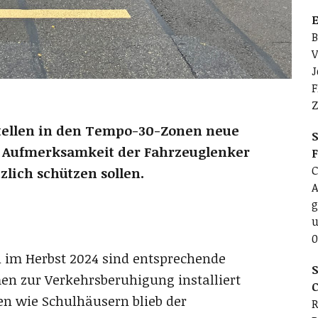
E
B
V
J
F
Z
tellen in den Tempo-30-Zonen neue
S
 Aufmerksamkeit der Fahrzeuglenker
C
lich schützen sollen.
A
g
u
0
 im Herbst 2024 sind entsprechende
S
n zur Verkehrsberuhigung installiert
C
n wie Schulhäusern blieb der
R