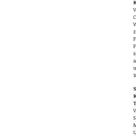
V
C
W
z
F
F
s
a
u
1
S
V
S
M