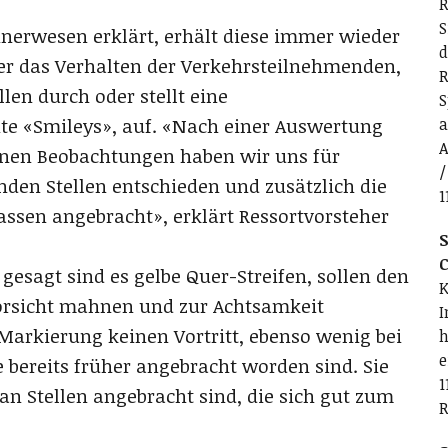
R
S
nerwesen erklärt, erhält diese immer wieder
d
r das Verhalten der Verkehrsteilnehmenden,
R
len durch oder stellt eine
S
te «Smileys», auf. «Nach einer Auswertung
a
A
enen Beobachtungen haben wir uns für
/
den Stellen entschieden und zusätzlich die
1
assen angebracht», erklärt Ressortvorsteher
S
C
esagt sind es gelbe Quer-Streifen, sollen den
K
Vorsicht mahnen und zur Achtsamkeit
I
Markierung keinen Vortritt, ebenso wenig bei
h
e
 bereits früher angebracht worden sind. Sie
1
 an Stellen angebracht sind, die sich gut zum
R