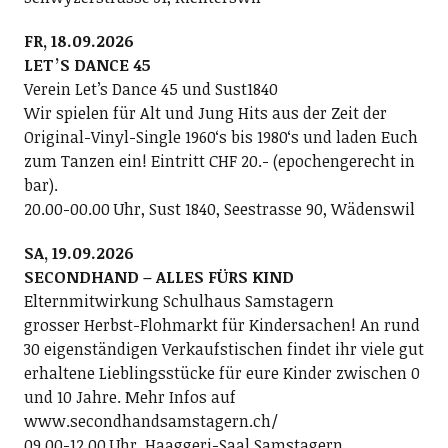
FR, 18.09.2026
LETʼS DANCE 45
Verein Letʼs Dance 45 und Sust1840
Wir spielen für Alt und Jung Hits aus der Zeit der
Original-Vinyl-Single 1960ʻs bis 1980ʻs und laden Euch
zum Tanzen ein! Eintritt CHF 20.- (epochengerecht in
bar).
20.00-00.00 Uhr, Sust 1840, Seestrasse 90, Wädenswil
SA, 19.09.2026
SECONDHAND – ALLES FÜRS KIND
Elternmitwirkung Schulhaus Samstagern
grosser Herbst-Flohmarkt für Kindersachen! An rund
30 eigenständigen Verkaufstischen findet ihr viele gut
erhaltene Lieblingsstücke für eure Kinder zwischen 0
und 10 Jahre. Mehr Infos auf
www.secondhandsamstagern.ch/
09.00-12.00 Uhr, Haaggeri-Saal Samstagern