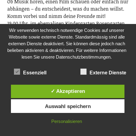
Ob Musik hören, einen Film schauen oder einfach nur
abhängen – du entscheidest, was du machen willst.
Komm vorbei und nimm deine Freunde mit!
19.00 Uhr, im ehemaligen Kindergarten Rosengarten
Wir verwenden technisch notwendige Cookies auf unserer
SA, 24.10.2026
Webseite sowie externe Dienste. Standardmässig sind alle
TANZRAUSCH
externen Dienste deaktiviert. Sie können diese jedoch nach
belieben aktivieren & deaktivieren. Für weitere Informationen
Tanzrausch-Team
lesen Sie unsere Datenschutzbestimmungen.
Danceparty Ü40 mit den besten Tanz-Tracks querbeet
von den 1950-2026 (weitere Infos: www.tanzraus.ch)
ab 20.30 Uhr, Bürgi (Gerbestrasse 19), Richterswil
Essenziell
Externe Dienste
FR, 30.10.2026
✓ Akzeptieren
TREFF AM FREITAG
Kath. Kirche Richterswil
Auswahl speichern
Der Treff am Freitag bietet die Möglichkeit des
Austausches für alle Interessierten. Nach einem
Personalisieren
kurzen Impuls zu einem Thema, kann ausgiebig
darüber diskutiert werden.