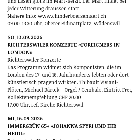
und Essen gibt’s im Märt-Beizli. Der Märt findet bei
jeder Witterung draussen statt.
Nähere Info: www.chinderboersemaert.ch
09.00-13.30 Uhr, Oberer Eidmattplatz, Wädenswil
SO, 13.09.2026
RICHTERSWILER KONZERTE «FOREIGNERS IN
LONDON»
Richterswiler Konzerte
Das Programm widmet sich Komponisten, die im
London des 17. und 18. Jahrhunderts lebten oder dort
künstlerisch prägend wirkten. Thibault Viviani-
Flöten, Michael Bártek – Orgel / Cembalo. Eintritt Frei,
Kollektenempfehlung CHF 20.00
17.00 Uhr, ref. Kirche Richterswil
MI, 16.09.2026
IMMERGRÜN 65+ «JOHANNA SPYRI UND IHR
HEIDI»