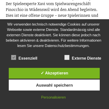
Der Spieleexperte Xavi vom Spielwarengeschäft
Pinocchio in Wädenswil wird den Abend begleiten.
Dies ist eine offene Gruppe – neue Spielerinnen und
Spieler sind herzlich willkommen.
Wir verwenden technisch notwendige Cookies auf unserer
ab 19.15 Uhr, Treffpunkt Untermosen in der
Webseite sowie externe Dienste. Standardmässig sind alle
Freizeitanlage Wädenswil, Tobelrainstrasse 25,
externen Dienste deaktiviert. Sie können diese jedoch nach
Wädenswil
belieben aktivieren & deaktivieren. Für weitere Informationen
lesen Sie unsere Datenschutzbestimmungen.
MO, 19.10.2026
SHARED READING -AN WORTEN WACHSEN
Essenziell
Externe Dienste
Bibliothek Richterswil
Zusammen lassen wir uns von Geschichten und
Gedichten leiten und erleben eine Wirkung, die wohl
✓ Akzeptieren
tut. Niemand muss reden. Wer möchte, darf lesen.
Wer zuhört, gehört bereits dazu. Teilnahme
Auswahl speichern
kostenlos. Anmeldung: shared-reading@gmx.ch.
www.bibliothek-richterswil.ch, www.wortwelten.ch
Personalisieren
19.30 Uhr, Bibliothek Richterswil, Dorfstrasse 7