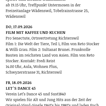
ab 19.15 Uhr, Treffpunkt Untermosen in der
Freizeitanlage Wädenswil, Tobelrainstrasse 25,
Wädenswil
DO, 17.09.2026
FILM MIT KAFFEE UND KUCHEN
Pro Senectute, Ortsvertretung Richterswil
Film 1: Die Welt der Tiere, Teil 1, Film von Reto Stocker
& Willi Grau. Film 2: Sultanat Brunei. Prunkvolle
Bauten im reichsten Land von Asien. Film von Reto
Stocker. Kontakt: Fredi Reist
14.00 Uhr, Aula, Wohnen Plus,
Schwyzerstrasse 31, Richterswil
FR, 18.09.2026
LETʼS DANCE 45
Verein Letʼs Dance 45 und Sust1840
Wir spielen für Alt und Jung Hits aus der Zeit der
Original-Vinyl-Single 1960ʻs bis 1980ʻs und laden Euch