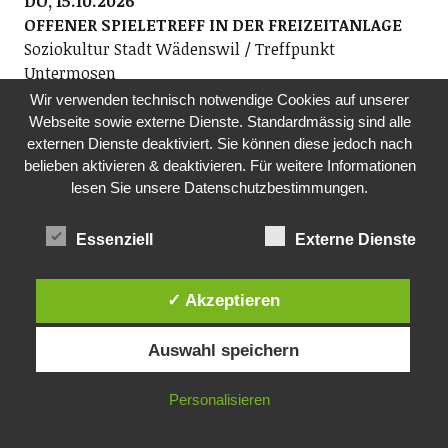
DO, 15.10.2026
OFFENER SPIELETREFF IN DER FREIZEITANLAGE
Soziokultur Stadt Wädenswil / Treffpunkt
Untermosen
Spielbegeisterte sind herzlich eingeladen, in
Wir verwenden technisch notwendige Cookies auf unserer
entspannter Atmosphäre eine grosse Auswahl neuer
Webseite sowie externe Dienste. Standardmässig sind alle
und altbewährter Karten- und Brettspiele zu spielen.
externen Dienste deaktiviert. Sie können diese jedoch nach
belieben aktivieren & deaktivieren. Für weitere Informationen
Der Spieleexperte Xavi vom Spielwarengeschäft
lesen Sie unsere Datenschutzbestimmungen.
Pinocchio in Wädenswil wird den Abend begleiten.
Dies ist eine offene Gruppe – neue Spielerinnen und
Spieler sind herzlich willkommen.
Essenziell
Externe Dienste
ab 19.15 Uhr, Treffpunkt Untermosen in der
Freizeitanlage Wädenswil, Tobelrainstrasse 25,
✓ Akzeptieren
Wädenswil
Auswahl speichern
MO, 19.10.2026
SHARED READING -AN WORTEN WACHSEN
Personalisieren
Bibliothek Richterswil
Zusammen lassen wir uns von Geschichten und