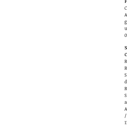
C
A
g
u
0
S
C
R
R
S
d
R
S
a
A
/
1