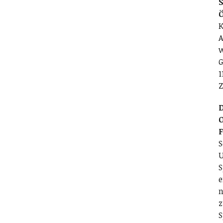
S
K
A
w
G
1
Z
D
O
S
U
S
e
n
z
S