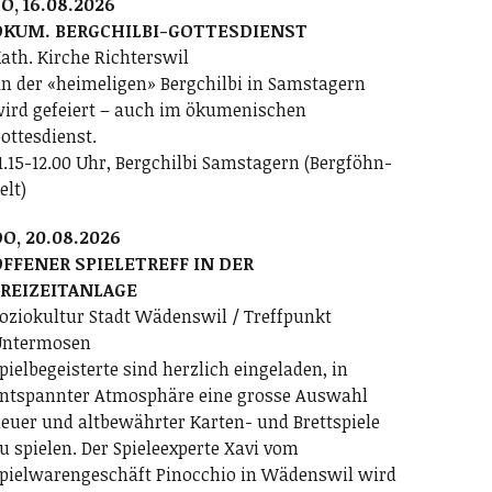
O, 16.08.2026
ÖKUM. BERGCHILBI-GOTTESDIENST
ath. Kirche Richterswil
n der «heimeligen» Bergchilbi in Samstagern
ird gefeiert – auch im ökumenischen
ottesdienst.
1.15-12.00 Uhr, Bergchilbi Samstagern (Bergföhn-
elt)
O, 20.08.2026
FFENER SPIELETREFF IN DER
FREIZEITANLAGE
oziokultur Stadt Wädenswil / Treffpunkt
ntermosen
pielbegeisterte sind herzlich eingeladen, in
ntspannter Atmosphäre eine grosse Auswahl
euer und altbewährter Karten- und Brettspiele
u spielen. Der Spieleexperte Xavi vom
pielwarengeschäft Pinocchio in Wädenswil wird