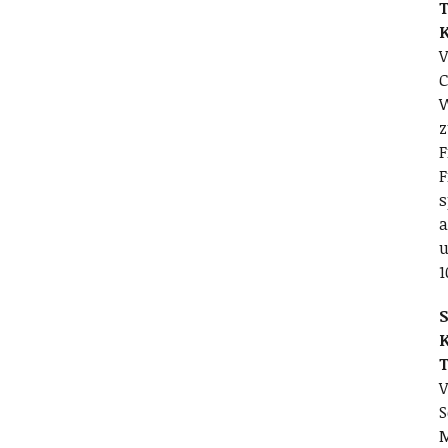
T
V
C
W
z
F
F
s
a
u
1
S
V
S
M