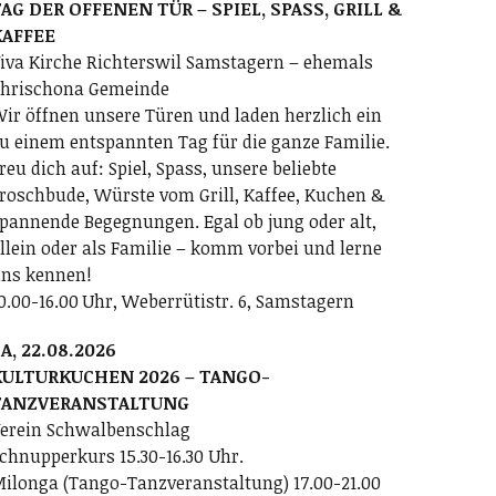
AG DER OFFENEN TÜR – SPIEL, SPASS, GRILL &
KAFFEE
iva Kirche Richterswil Samstagern – ehemals
hrischona Gemeinde
ir öffnen unsere Türen und laden herzlich ein
u einem entspannten Tag für die ganze Familie.
reu dich auf: Spiel, Spass, unsere beliebte
roschbude, Würste vom Grill, Kaffee, Kuchen &
pannende Begegnungen. Egal ob jung oder alt,
llein oder als Familie – komm vorbei und lerne
ns kennen!
0.00-16.00 Uhr, Weberrütistr. 6, Samstagern
A, 22.08.2026
KULTURKUCHEN 2026 – TANGO-
TANZVERANSTALTUNG
erein Schwalbenschlag
chnupperkurs 15.30-16.30 Uhr.
ilonga (Tango-Tanzveranstaltung) 17.00-21.00