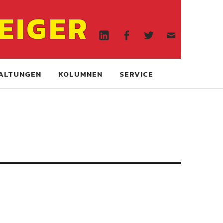
Linkedin
Facebook
Twitter
WA
EIGER
online
Linkedin
Facebook
Twitter
WA
online
ALTUNGEN
KOLUMNEN
SERVICE