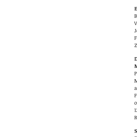
E
B
V
J
F
Z
D
P
M
a
F
o
1
R
S