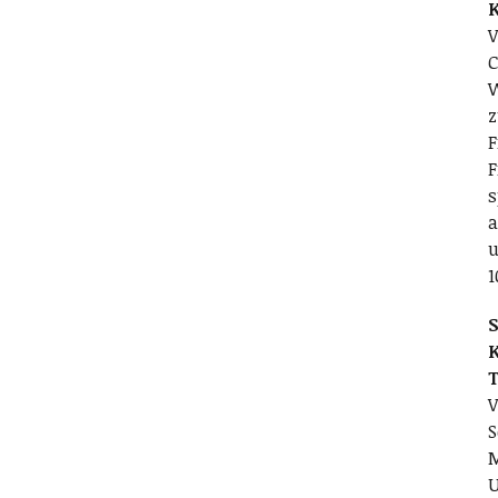
V
C
W
z
F
F
s
a
u
1
S
V
S
M