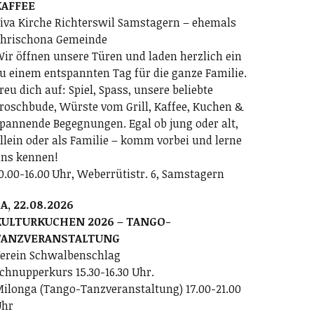
KAFFEE
iva Kirche Richterswil Samstagern – ehemals
hrischona Gemeinde
ir öffnen unsere Türen und laden herzlich ein
u einem entspannten Tag für die ganze Familie.
reu dich auf: Spiel, Spass, unsere beliebte
roschbude, Würste vom Grill, Kaffee, Kuchen &
pannende Begegnungen. Egal ob jung oder alt,
llein oder als Familie – komm vorbei und lerne
ns kennen!
0.00-16.00 Uhr, Weberrütistr. 6, Samstagern
A, 22.08.2026
KULTURKUCHEN 2026 – TANGO-
TANZVERANSTALTUNG
erein Schwalbenschlag
chnupperkurs 15.30-16.30 Uhr.
ilonga (Tango-Tanzveranstaltung) 17.00-21.00
Uhr