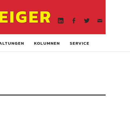
Linkedin
Facebook
Twitter
WA
EIGER
online
Linkedin
Facebook
Twitter
WA
online
ALTUNGEN
KOLUMNEN
SERVICE