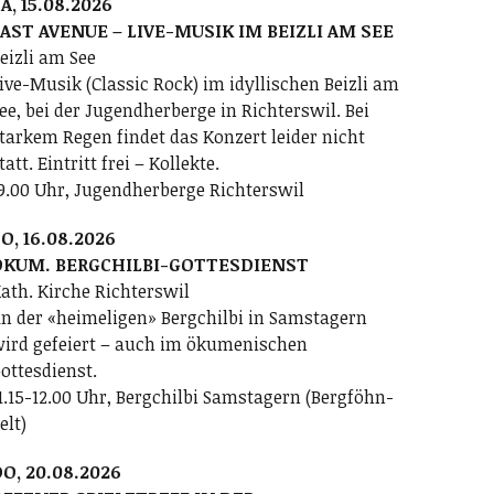
A, 15.08.2026
AST AVENUE – LIVE-MUSIK IM BEIZLI AM SEE
eizli am See
ive-Musik (Classic Rock) im idyllischen Beizli am
ee, bei der Jugendherberge in Richterswil. Bei
tarkem Regen findet das Konzert leider nicht
tatt. Eintritt frei – Kollekte.
9.00 Uhr, Jugendherberge Richterswil
O, 16.08.2026
ÖKUM. BERGCHILBI-GOTTESDIENST
ath. Kirche Richterswil
n der «heimeligen» Bergchilbi in Samstagern
ird gefeiert – auch im ökumenischen
ottesdienst.
1.15-12.00 Uhr, Bergchilbi Samstagern (Bergföhn-
elt)
O, 20.08.2026