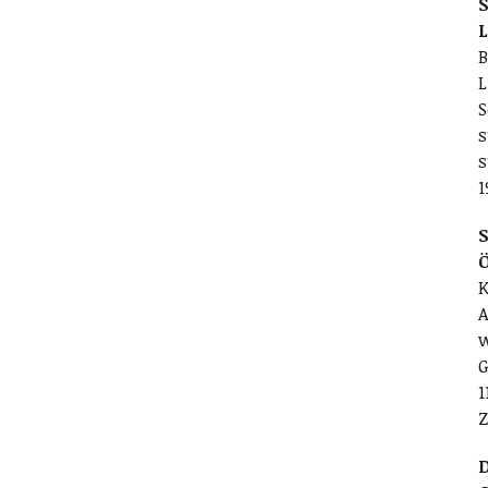
S
L
B
L
S
s
s
1
S
K
A
w
G
1
Z
D