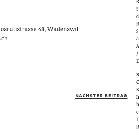
R
S
d
R
oosrütistrasse 48, Wädenswil
S
.ch
a
A
/
1
S
C
K
NÄCHSTER BEITRAG
I
h
e
1
R