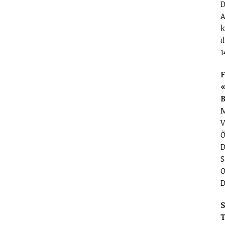
D
A
k
d
1
F
«
M
V
Ö
D
S
O
D
S
T