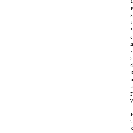
O
S
U
S
e
n
z
S
d
D
u
a
F
F
T
K