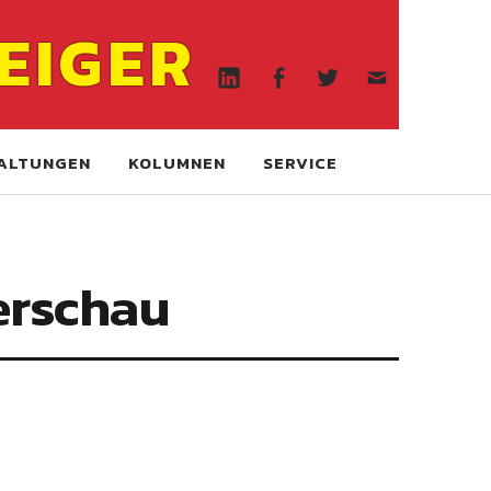
Linkedin
Facebook
Twitter
WA
EIGER
online
Linkedin
Facebook
Twitter
WA
online
ALTUNGEN
KOLUMNEN
SERVICE
erschau