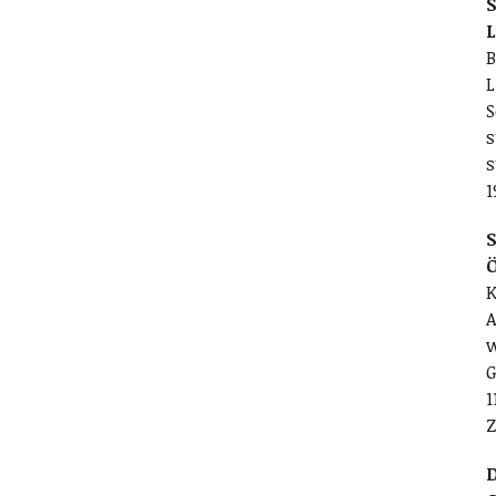
S
L
B
L
S
s
s
1
S
K
A
w
G
1
Z
D