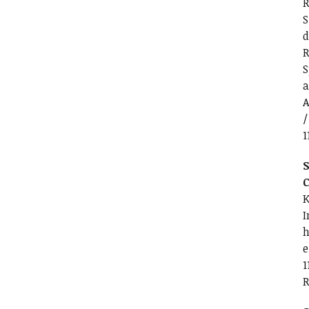
R
S
d
R
S
a
A
/
1
S
C
K
I
h
e
1
R