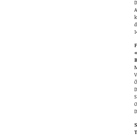
D
A
k
d
1
F
«
M
V
Ö
D
S
O
D
S
T