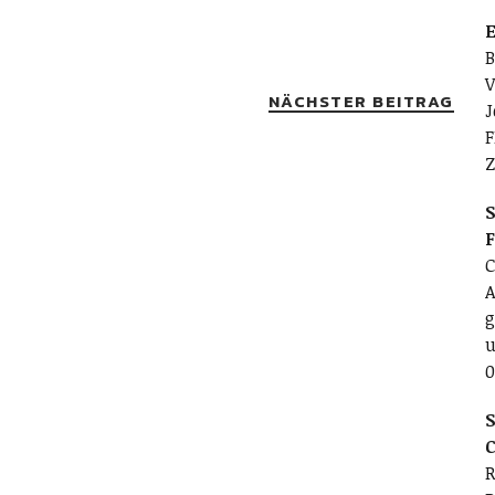
E
B
V
NÄCHSTER BEITRAG
J
F
Z
S
C
A
g
u
0
S
C
R