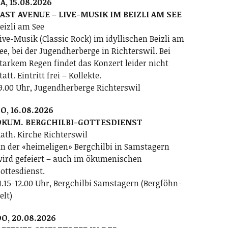
A, 15.08.2026
AST AVENUE – LIVE-MUSIK IM BEIZLI AM SEE
eizli am See
ive-Musik (Classic Rock) im idyllischen Beizli am
ee, bei der Jugendherberge in Richterswil. Bei
tarkem Regen findet das Konzert leider nicht
tatt. Eintritt frei – Kollekte.
9.00 Uhr, Jugendherberge Richterswil
O, 16.08.2026
ÖKUM. BERGCHILBI-GOTTESDIENST
ath. Kirche Richterswil
n der «heimeligen» Bergchilbi in Samstagern
ird gefeiert – auch im ökumenischen
ottesdienst.
1.15-12.00 Uhr, Bergchilbi Samstagern (Bergföhn-
elt)
O, 20.08.2026