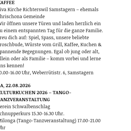
KAFFEE
iva Kirche Richterswil Samstagern – ehemals
hrischona Gemeinde
ir öffnen unsere Türen und laden herzlich ein
u einem entspannten Tag für die ganze Familie.
reu dich auf: Spiel, Spass, unsere beliebte
roschbude, Würste vom Grill, Kaffee, Kuchen &
pannende Begegnungen. Egal ob jung oder alt,
llein oder als Familie – komm vorbei und lerne
ns kennen!
0.00-16.00 Uhr, Weberrütistr. 6, Samstagern
A, 22.08.2026
KULTURKUCHEN 2026 – TANGO-
TANZVERANSTALTUNG
erein Schwalbenschlag
chnupperkurs 15.30-16.30 Uhr.
ilonga (Tango-Tanzveranstaltung) 17.00-21.00
Uhr