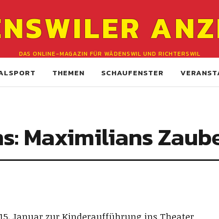
NSWILER ANZ
DAS ONLINE-MAGAZIN FÜR WÄDENSWIL UND RICHTERSWIL
ALSPORT
THEMEN
SCHAUFENSTER
VERANST
ns: Maximilians Zaub
15. Januar zur Kinderaufführung ins Theater