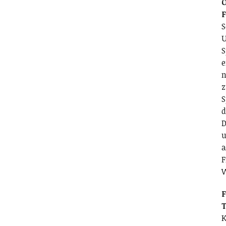
O
S
U
S
e
n
z
S
d
D
u
a
F
F
T
K