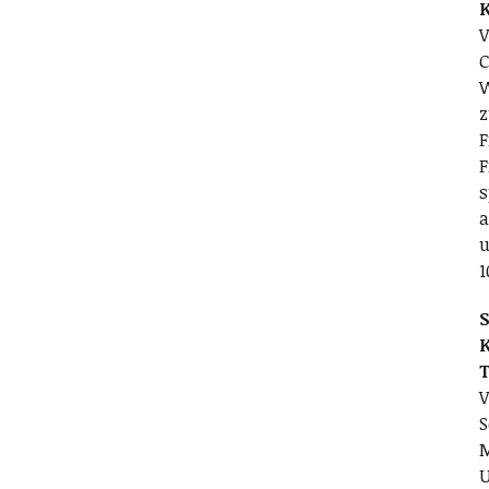
V
C
W
z
F
F
s
a
u
1
S
V
S
M