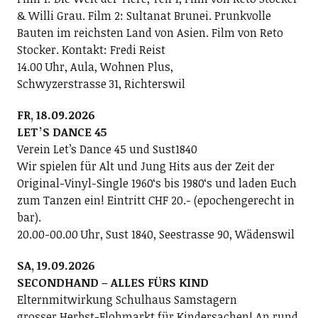
& Willi Grau. Film 2: Sultanat Brunei. Prunkvolle
Bauten im reichsten Land von Asien. Film von Reto
Stocker. Kontakt: Fredi Reist
14.00 Uhr, Aula, Wohnen Plus,
Schwyzerstrasse 31, Richterswil
FR, 18.09.2026
LETʼS DANCE 45
Verein Letʼs Dance 45 und Sust1840
Wir spielen für Alt und Jung Hits aus der Zeit der
Original-Vinyl-Single 1960ʻs bis 1980ʻs und laden Euch
zum Tanzen ein! Eintritt CHF 20.- (epochengerecht in
bar).
20.00-00.00 Uhr, Sust 1840, Seestrasse 90, Wädenswil
SA, 19.09.2026
SECONDHAND – ALLES FÜRS KIND
Elternmitwirkung Schulhaus Samstagern
grosser Herbst-Flohmarkt für Kindersachen! An rund