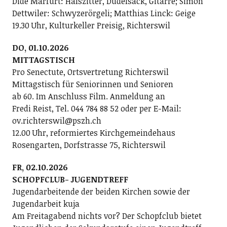
Dide Marfurt: Halszitter, Dudelsack, Gitarre; ­Simon
Dettwiler: Schwyzerörgeli; Matthias Linck: Geige
19.30 Uhr, Kulturkeller Preisig, Richterswil
DO, 01.10.2026
MITTAGSTISCH
Pro Senectute, Ortsvertretung Richterswil
Mittagstisch für Seniorinnen und Senioren
ab 60. Im Anschluss Film. Anmeldung an
Fredi Reist, Tel. 044 784 88 52 oder per E-Mail:
ov.richterswil@pszh.ch
12.00 Uhr, reformiertes Kirchgemeindehaus
Rosengarten, Dorfstrasse 75, Richterswil
FR, 02.10.2026
SCHOPFCLUB- JUGENDTREFF
Jugendarbeitende der beiden Kirchen sowie der
Jugendarbeit kuja
Am Freitagabend nichts vor? Der Schopfclub bietet