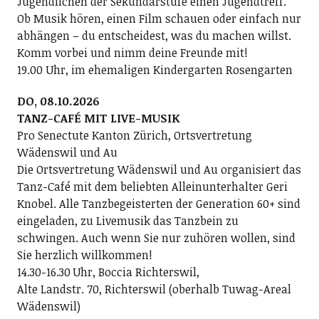
Jugendlichen der Sekundarstufe einen Jugendtreff.
Ob Musik hören, einen Film schauen oder einfach nur
abhängen – du entscheidest, was du machen willst.
Komm vorbei und nimm deine Freunde mit!
19.00 Uhr, im ehemaligen Kindergarten Rosengarten
DO, 08.10.2026
TANZ-CAFÉ MIT LIVE-MUSIK
Pro Senectute Kanton Zürich, Ortsvertretung
Wädenswil und Au
Die Ortsvertretung Wädenswil und Au organisiert das
Tanz-Café mit dem beliebten Alleinunterhalter Geri
Knobel. Alle Tanzbegeisterten der Generation 60+ sind
eingeladen, zu Livemusik das Tanzbein zu
schwingen. Auch wenn Sie nur zuhören wollen, sind
Sie herzlich willkommen!
14.30-16.30 Uhr, Boccia Richterswil,
Alte Landstr. 70, Richterswil (oberhalb Tuwag-Areal
Wädenswil)