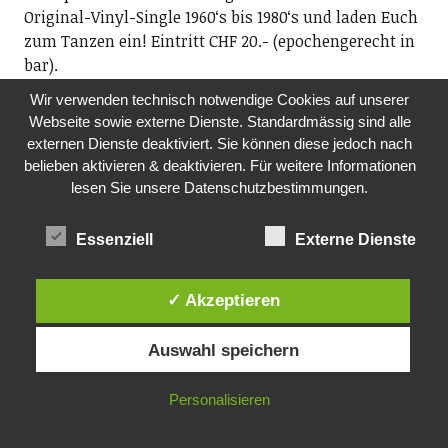
Original-Vinyl-Single 1960ʻs bis 1980ʻs und laden Euch
zum Tanzen ein! Eintritt CHF 20.- (epochengerecht in
bar).
20.00-00.00 Uhr, Sust 1840, Seestrasse 90, Wädenswil
Wir verwenden technisch notwendige Cookies auf unserer
Webseite sowie externe Dienste. Standardmässig sind alle
DO, 05.11.2026
externen Dienste deaktiviert. Sie können diese jedoch nach
MITTAGSTISCH
belieben aktivieren & deaktivieren. Für weitere Informationen
Pro Senectute, Ortsvertretung Richterswil
lesen Sie unsere Datenschutzbestimmungen.
Mittagstisch für Seniorinnen und Senioren
ab 60. Im Anschluss Film. Anmeldung an
Essenziell
Externe Dienste
Fredi Reist, Tel. 044 784 88 52 oder per E-Mail:
ov.richterswil@pszh.ch
12.00 Uhr, reformiertes Kirchgemeindehaus
✓ Akzeptieren
Rosengarten, Dorfstrasse 75, Richterswil
Auswahl speichern
DO, 12.11.2026
TANZ-CAFÉ MIT LIVE-MUSIK
Personalisieren
Pro Senectute Kanton Zürich, Ortsvertretung
Wädenswil und Au