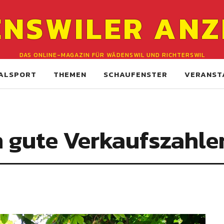
NSWILER ANZ
DAS ONLINE-MAGAZIN FÜR WÄDENSWIL UND RICHTERSWIL
ALSPORT
THEMEN
SCHAUFENSTER
VERANST
n gute Verkaufszahle