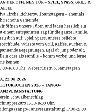
AG DER OFFENEN TÜR – SPIEL, SPASS, GRILL &
KAFFEE
iva Kirche Richterswil Samstagern – ehemals
hrischona Gemeinde
ir öffnen unsere Türen und laden herzlich ein
u einem entspannten Tag für die ganze Familie.
reu dich auf: Spiel, Spass, unsere beliebte
roschbude, Würste vom Grill, Kaffee, Kuchen &
pannende Begegnungen. Egal ob jung oder alt,
llein oder als Familie – komm vorbei und lerne
ns kennen!
0.00-16.00 Uhr, Weberrütistr. 6, Samstagern
A, 22.08.2026
KULTURKUCHEN 2026 – TANGO-
TANZVERANSTALTUNG
erein Schwalbenschlag
chnupperkurs 15.30-16.30 Uhr.
ilonga (Tango-Tanzveranstaltung) 17.00-21.00