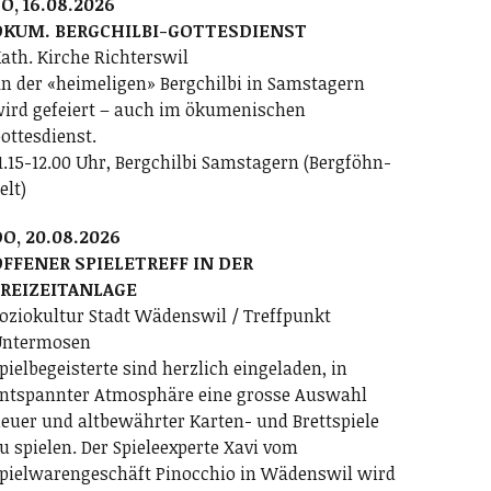
O, 16.08.2026
ÖKUM. BERGCHILBI-GOTTESDIENST
ath. Kirche Richterswil
n der «heimeligen» Bergchilbi in Samstagern
ird gefeiert – auch im ökumenischen
ottesdienst.
1.15-12.00 Uhr, Bergchilbi Samstagern (Bergföhn-
elt)
O, 20.08.2026
FFENER SPIELETREFF IN DER
FREIZEITANLAGE
oziokultur Stadt Wädenswil / Treffpunkt
ntermosen
pielbegeisterte sind herzlich eingeladen, in
ntspannter Atmosphäre eine grosse Auswahl
euer und altbewährter Karten- und Brettspiele
u spielen. Der Spieleexperte Xavi vom
pielwarengeschäft Pinocchio in Wädenswil wird