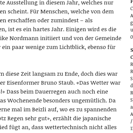
ste Ausstellung in diesem Jahr, welches nur
C
n scheint. Für Menschen, welche von dem
A
en erschaffen oder zumindest – als
g
, ist es ein hartes Jahr. Einigen wird es die
u
0
Mike Nordmann initiiert und von der Gemeinde
 ein paar wenige zum Lichtblick, ebenso für
S
C
R
R
 diese Zeit langsam zu Ende, doch dies war
S
 der Eisenformer Bruno Staub. «Das Wetter war
d
s!» Dass beim Dauerregen auch noch eine
R
das Wochenende besonders ungemütlich. Da
S
a
erne mal im Beizli auf, wo es zu spannenden
A
z Regen sehr gut», erzählt die japanische
/
ed fügt an, dass wettertechnisch nicht alles
1