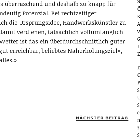
S
ss überraschend und deshalb zu knapp für
deutig Potenzial. Bei rechtzeitiger
K
uch die Ursprungsidee, Handwerkskünstler zu
A
 damit verdienen, tatsächlich vollumfänglich
w
G
etter ist das ein überdurchschnittlich guter
1
ut erreichbar, beliebtes Naherholungsziel»,
Z
alles.»
D
O
S
U
S
e
NÄCHSTER BEITRAG
n
z
S