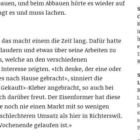
bauen, und beim Abbauen hörte es wieder auf
S
sagt es und muss lachen.
C
K
I
h
 das macht einem die Zeit lang. Dafür hatte
e
plaudern und etwas über seine Arbeiten zu
1
n, welche an den verschiedenen
R
nteresse zeigten. «Ich denke, der eine oder
S
s nach Hause gebracht», sinniert die
L
«Gekauft»-Kleber angebracht, so auch bei
B
ich darüber freut. Der Eisenformer hat diese
L
S
be noch nie einen Markt mit so wenigen
s
schlechteren Umsatz als hier in Richterswil.
s
Wochenende gelaufen ist.»
1