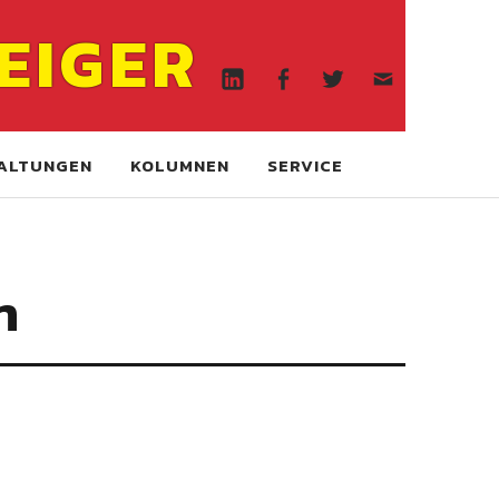
Linkedin
Facebook
Twitter
WA
EIGER
online
Linkedin
Facebook
Twitter
WA
online
ALTUNGEN
KOLUMNEN
SERVICE
n