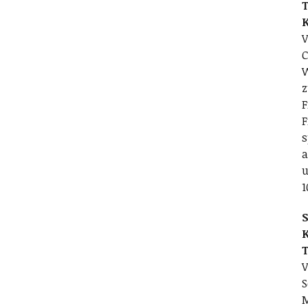
T
V
C
W
z
F
F
s
a
u
1
S
V
S
M