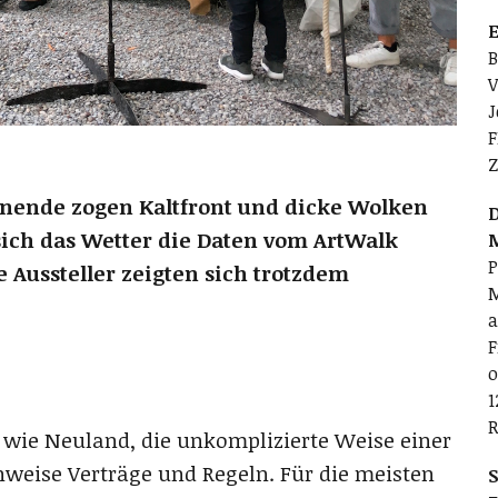
E
B
V
J
F
Z
nende zogen Kaltfront und dicke Wolken
D
 sich das Wetter die Daten vom ArtWalk
P
 Aussteller zeigten sich trotzdem
M
a
F
o
1
R
s wie Neuland, die unkomplizierte Weise einer
weise Verträge und Regeln. Für die meisten
S