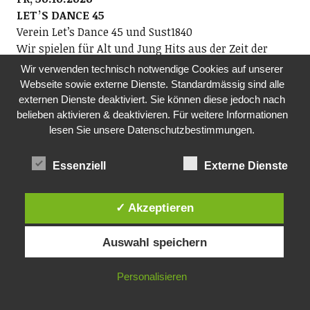
LETʼS DANCE 45
Verein Letʼs Dance 45 und Sust1840
Wir spielen für Alt und Jung Hits aus der Zeit der
Original-Vinyl-Single 1960ʻs bis 1980ʻs und laden Euch
Wir verwenden technisch notwendige Cookies auf unserer
zum Tanzen ein! Eintritt CHF 20.- (epochengerecht in
Webseite sowie externe Dienste. Standardmässig sind alle
bar).
externen Dienste deaktiviert. Sie können diese jedoch nach
20.00-00.00 Uhr, Sust 1840, Seestrasse 90, Wädenswil
belieben aktivieren & deaktivieren. Für weitere Informationen
lesen Sie unsere Datenschutzbestimmungen.
DO, 05.11.2026
MITTAGSTISCH
Essenziell
Externe Dienste
Pro Senectute, Ortsvertretung Richterswil
Mittagstisch für Seniorinnen und Senioren
✓ Akzeptieren
ab 60. Im Anschluss Film. Anmeldung an
Fredi Reist, Tel. 044 784 88 52 oder per E-Mail:
Auswahl speichern
ov.richterswil@pszh.ch
12.00 Uhr, reformiertes Kirchgemeindehaus
Rosengarten, Dorfstrasse 75, Richterswil
Personalisieren
FR, 06.11.2026