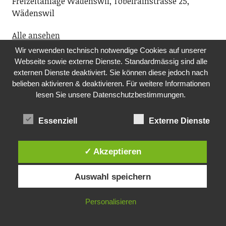
Freizeitanlage Wädenswil, Tobelrainstrasse 25,
Wädenswil
Alle ansehen
Wir verwenden technisch notwendige Cookies auf unserer
Webseite sowie externe Dienste. Standardmässig sind alle
Über uns
externen Dienste deaktiviert. Sie können diese jedoch nach
belieben aktivieren & deaktivieren. Für weitere Informationen
lesen Sie unsere Datenschutzbestimmungen.
Der Wädenswiler Online ist das lokale Newsportal für
Wädenswil mit seinen Ortsteilen Schönenberg,
Hütten, Au sowie für Richterswil und
Essenziell
Externe Dienste
Samstagern. Auf diesem Portal finden Sie alles
Lesenswerte über die drittgrösste Stadt im Kanton
✓ Akzeptieren
Zürich. Ob Musik, Kunst, Fasnacht, Sport oder
spannende Vorträge: Dank unserem
Auswahl speichern
Veranstaltungskalender wissen Sie, was lokal läuft.
Wir freuen uns über Ihr Interesse.
Personalisieren
Ihr Redaktionsteam