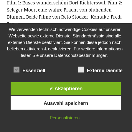
Film 1: Euses wunderschöni Dorf Richterswil. Film 2:
Seleger Moor, eine wahre Pracht von blühenden
Blumen. Beide Filme von Reto Stocker. Kontakt: Fredi
Reist
Wir verwenden technisch notwendige Cookies auf unserer
14.00 Uhr, Aula, Wohnen Plus, Schwyzerstrasse 31,
Webseite sowie externe Dienste. Standardmässig sind alle
8805 Richterswil
externen Dienste deaktiviert. Sie können diese jedoch nach
belieben aktivieren & deaktivieren. Für weitere Informationen
DO, 17.12.2026
lesen Sie unsere Datenschutzbestimmungen.
OFFENER SPIELETREFF IN DER FREIZEITANLAGE
Soziokultur Stadt Wädenswil / Treffpunkt
Essenziell
Externe Dienste
Untermosen
Spielbegeisterte sind herzlich eingeladen, in
entspannter Atmosphäre eine grosse Auswahl neuer
✓ Akzeptieren
und altbewährter Karten- und Brettspiele zu spielen.
Der Spieleexperte Xavi vom Spielwarengeschäft
Auswahl speichern
Pinocchio in Wädenswil wird den Abend begleiten.
Dies ist eine offene Gruppe – neue Spielerinnen und
Personalisieren
Spieler sind herzlich willkommen.
ab 19.15 Uhr, Treffpunkt Untermosen in der