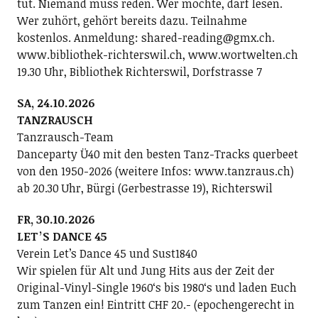
tut. Niemand muss reden. Wer möchte, darf lesen.
Wer zuhört, gehört bereits dazu. Teilnahme
kostenlos. Anmeldung: shared-reading@gmx.ch.
www.bibliothek-richterswil.ch, www.wortwelten.ch
19.30 Uhr, Bibliothek Richterswil, Dorfstrasse 7
SA, 24.10.2026
TANZRAUSCH
Tanzrausch-Team
Danceparty Ü40 mit den besten Tanz-Tracks querbeet
von den 1950-2026 (weitere Infos: www.tanzraus.ch)
ab 20.30 Uhr, Bürgi (Gerbestrasse 19), Richterswil
FR, 30.10.2026
LETʼS DANCE 45
Verein Letʼs Dance 45 und Sust1840
Wir spielen für Alt und Jung Hits aus der Zeit der
Original-Vinyl-Single 1960ʻs bis 1980ʻs und laden Euch
zum Tanzen ein! Eintritt CHF 20.- (epochengerecht in