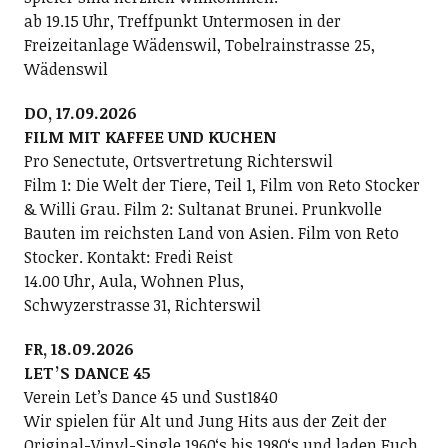
ab 19.15 Uhr, Treffpunkt Untermosen in der
Freizeitanlage Wädenswil, Tobelrainstrasse 25,
Wädenswil
DO, 17.09.2026
FILM MIT KAFFEE UND KUCHEN
Pro Senectute, Ortsvertretung Richterswil
Film 1: Die Welt der Tiere, Teil 1, Film von Reto Stocker
& Willi Grau. Film 2: Sultanat Brunei. Prunkvolle
Bauten im reichsten Land von Asien. Film von Reto
Stocker. Kontakt: Fredi Reist
14.00 Uhr, Aula, Wohnen Plus,
Schwyzerstrasse 31, Richterswil
FR, 18.09.2026
LETʼS DANCE 45
Verein Letʼs Dance 45 und Sust1840
Wir spielen für Alt und Jung Hits aus der Zeit der
Original-Vinyl-Single 1960ʻs bis 1980ʻs und laden Euch