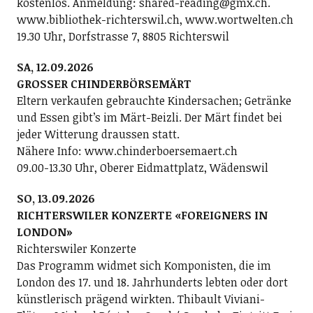
kostenlos. Anmeldung: shared-reading@gmx.ch.
www.bibliothek-richterswil.ch, www.wortwelten.ch
19.30 Uhr, Dorfstrasse 7, 8805 Richterswil
SA, 12.09.2026
GROSSER CHINDERBÖRSEMÄRT
Eltern verkaufen gebrauchte Kindersachen; Getränke
und Essen gibt’s im Märt-Beizli. Der Märt findet bei
jeder Witterung draussen statt.
Nähere Info: www.chinderboersemaert.ch
09.00-13.30 Uhr, Oberer Eidmattplatz, Wädenswil
SO, 13.09.2026
RICHTERSWILER KONZERTE «FOREIGNERS IN
LONDON»
Richterswiler Konzerte
Das Programm widmet sich Komponisten, die im
London des 17. und 18. Jahrhunderts lebten oder dort
künstlerisch prägend wirkten. Thibault Viviani-