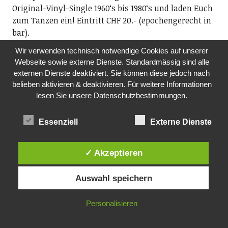
Original-Vinyl-Single 1960ʻs bis 1980ʻs und laden Euch
zum Tanzen ein! Eintritt CHF 20.- (epochengerecht in
bar).
20.00-00.00 Uhr, Sust 1840, Seestrasse 90, Wädenswil
Wir verwenden technisch notwendige Cookies auf unserer
Webseite sowie externe Dienste. Standardmässig sind alle
DO, 05.11.2026
externen Dienste deaktiviert. Sie können diese jedoch nach
MITTAGSTISCH
belieben aktivieren & deaktivieren. Für weitere Informationen
Pro Senectute, Ortsvertretung Richterswil
lesen Sie unsere Datenschutzbestimmungen.
Mittagstisch für Seniorinnen und Senioren
ab 60. Im Anschluss Film. Anmeldung an
Essenziell
Externe Dienste
Fredi Reist, Tel. 044 784 88 52 oder per E-Mail:
ov.richterswil@pszh.ch
12.00 Uhr, reformiertes Kirchgemeindehaus
✓ Akzeptieren
Rosengarten, Dorfstrasse 75, Richterswil
Auswahl speichern
FR, 06.11.2026
SCHOPFCLUB- JUGENDTREFF
Personalisieren
Jugendarbeitende der beiden Kirchen sowie der
Jugendarbeit kuja