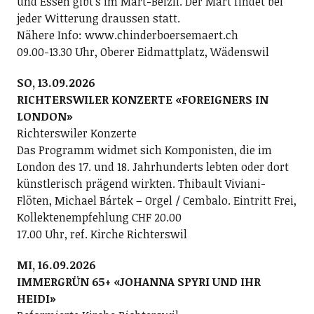
und Essen gibt’s im Märt-Beizli. Der Märt findet bei
jeder Witterung draussen statt.
Nähere Info: www.chinderboersemaert.ch
09.00-13.30 Uhr, Oberer Eidmattplatz, Wädenswil
SO, 13.09.2026
RICHTERSWILER KONZERTE «FOREIGNERS IN
LONDON»
Richterswiler Konzerte
Das Programm widmet sich Komponisten, die im
London des 17. und 18. Jahrhunderts lebten oder dort
künstlerisch prägend wirkten. Thibault Viviani-
Flöten, Michael Bártek – Orgel / Cembalo. Eintritt Frei,
Kollektenempfehlung CHF 20.00
17.00 Uhr, ref. Kirche Richterswil
MI, 16.09.2026
IMMERGRÜN 65+ «JOHANNA SPYRI UND IHR
HEIDI»