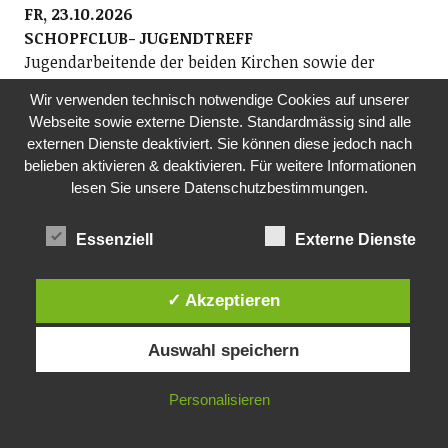
FR, 23.10.2026
SCHOPFCLUB- JUGENDTREFF
Jugendarbeitende der beiden Kirchen sowie der
Jugendarbeit kuja
Wir verwenden technisch notwendige Cookies auf unserer
Am Freitagabend nichts vor? Der Schopfclub bietet
Webseite sowie externe Dienste. Standardmässig sind alle
Jugendlichen der Sekundarstufe einen Jugendtreff.
externen Dienste deaktiviert. Sie können diese jedoch nach
Ob Musik hören, einen Film schauen oder einfach nur
belieben aktivieren & deaktivieren. Für weitere Informationen
abhängen – du entscheidest, was du machen willst.
lesen Sie unsere Datenschutzbestimmungen.
Komm vorbei und nimm deine Freunde mit!
19.00 Uhr, im ehemaligen Kindergarten Rosengarten
Essenziell
Externe Dienste
SA, 24.10.2026
TANZRAUSCH
✓ Akzeptieren
Tanzrausch-Team
Danceparty Ü40 mit den besten Tanz-Tracks querbeet
Auswahl speichern
von den 1950-2026 (weitere Infos: www.tanzraus.ch)
ab 20.30 Uhr, Bürgi (Gerbestrasse 19), Richterswil
Personalisieren
FR, 30.10.2026