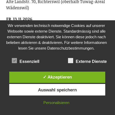
Alte Landstr. 70, Richterswil (oberhalb Tuwag-Areal
Wädenswil)
FR, 13.11.2026
LETʼS DANCE 45
Wir verwenden technisch notwendige Cookies auf unserer
Verein Letʼs Dance 45 und Sust1840
Webseite sowie externe Dienste. Standardmässig sind alle
externen Dienste deaktiviert. Sie können diese jedoch nach
Wir spielen für Alt und Jung Hits aus der Zeit der
belieben aktivieren & deaktivieren. Für weitere Informationen
Original-Vinyl-Single 1960ʻs bis 1980ʻs und laden Euch
lesen Sie unsere Datenschutzbestimmungen.
zum Tanzen ein! Eintritt CHF 20.- (epochengerecht in
bar).
Essenziell
Externe Dienste
20.00-00.00 Uhr, Sust 1840, Seestrasse 90, Wädenswil
FR, 13.11.26
✓ Akzeptieren
KONZERT
Brass Band Posaunenchor Wädenswil
Auswahl speichern
20.00 Uhr, ref. Kirche Oberrieden
SO, 15.11.2026
Personalisieren
KONZERTBRASS BAND POSAUNENCHOR