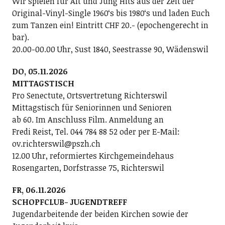
Wir spielen für Alt und Jung Hits aus der Zeit der
Original-Vinyl-Single 1960ʻs bis 1980ʻs und laden Euch
zum Tanzen ein! Eintritt CHF 20.- (epochengerecht in
bar).
20.00-00.00 Uhr, Sust 1840, Seestrasse 90, Wädenswil
DO, 05.11.2026
MITTAGSTISCH
Pro Senectute, Ortsvertretung Richterswil
Mittagstisch für Seniorinnen und Senioren
ab 60. Im Anschluss Film. Anmeldung an
Fredi Reist, Tel. 044 784 88 52 oder per E-Mail:
ov.richterswil@pszh.ch
12.00 Uhr, reformiertes Kirchgemeindehaus
Rosengarten, Dorfstrasse 75, Richterswil
FR, 06.11.2026
SCHOPFCLUB- JUGENDTREFF
Jugendarbeitende der beiden Kirchen sowie der