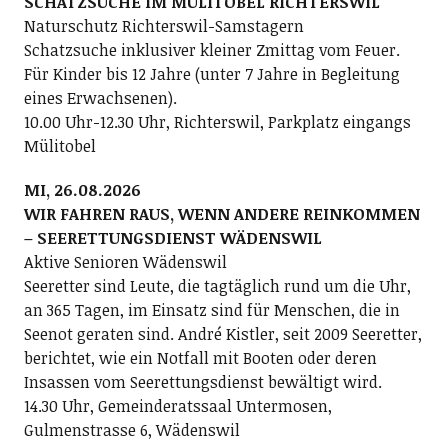
SCHATZSUCHE IM MÜLITOBEL RICHTERSWIL
Naturschutz Richterswil-Samstagern
Schatzsuche inklusiver kleiner Zmittag vom Feuer.
Für Kinder bis 12 Jahre (unter 7 Jahre in Begleitung
eines Erwachsenen).
10.00 Uhr-12.30 Uhr, Richterswil, Parkplatz eingangs
Mülitobel
MI, 26.08.2026
WIR FAHREN RAUS, WENN ANDERE REINKOMMEN
– SEERETTUNGSDIENST WÄDENSWIL
Aktive Senioren Wädenswil
Seeretter sind Leute, die tagtäglich rund um die Uhr,
an 365 Tagen, im Einsatz sind für Menschen, die in
Seenot geraten sind. André Kistler, seit 2009 Seeretter,
berichtet, wie ein Notfall mit Booten oder deren
Insassen vom Seerettungsdienst bewältigt wird.
14.30 Uhr, Gemeinderatssaal Untermosen,
Gulmenstrasse 6, Wädenswil