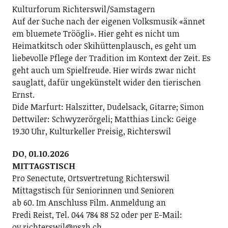
Kulturforum Richterswil/Samstagern
Auf der Suche nach der eigenen Volksmusik «ännet
em bluemete Tröögli». Hier geht es nicht um
Heimatkitsch oder Skihüttenplausch, es geht um
liebevolle Pflege der Tradition im Kontext der Zeit. Es
geht auch um Spielfreude. Hier wirds zwar nicht
sauglatt, dafür ungekünstelt wider den tierischen
Ernst.
Dide Marfurt: Halszitter, Dudelsack, Gitarre; ­Simon
Dettwiler: Schwyzerörgeli; Matthias Linck: Geige
19.30 Uhr, Kulturkeller Preisig, Richterswil
DO, 01.10.2026
MITTAGSTISCH
Pro Senectute, Ortsvertretung Richterswil
Mittagstisch für Seniorinnen und Senioren
ab 60. Im Anschluss Film. Anmeldung an
Fredi Reist, Tel. 044 784 88 52 oder per E-Mail:
ov.richterswil@pszh.ch