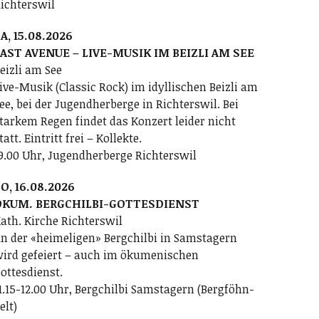
ichterswil
A, 15.08.2026
AST AVENUE – LIVE-MUSIK IM BEIZLI AM SEE
eizli am See
ive-Musik (Classic Rock) im idyllischen Beizli am
ee, bei der Jugendherberge in Richterswil. Bei
tarkem Regen findet das Konzert leider nicht
tatt. Eintritt frei – Kollekte.
9.00 Uhr, Jugendherberge Richterswil
O, 16.08.2026
ÖKUM. BERGCHILBI-GOTTESDIENST
ath. Kirche Richterswil
n der «heimeligen» Bergchilbi in Samstagern
ird gefeiert – auch im ökumenischen
ottesdienst.
1.15-12.00 Uhr, Bergchilbi Samstagern (Bergföhn-
elt)