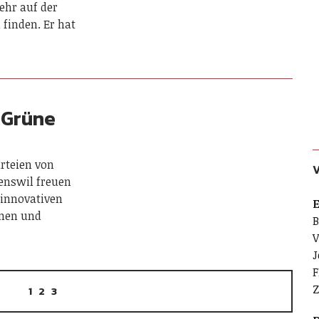
ehr auf der
 finden. Er hat
 Grüne
arteien von
enswil freuen
t innovativen
E
nen und
B
V
J
F
Z
1
2
3