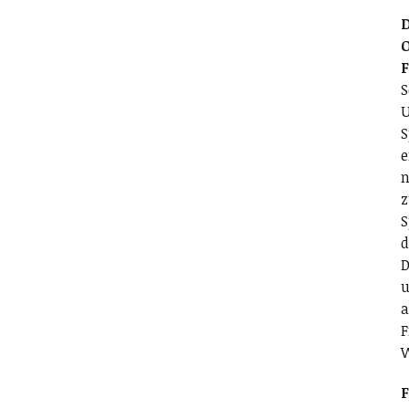
D
O
S
U
S
e
n
z
S
d
D
u
a
F
F