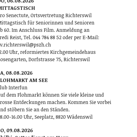
O, 06.08.2026
MITTAGSTISCH
ro Senectute, Ortsvertretung Richterswil
ittagstisch für Seniorinnen und Senioren
b 60. Im Anschluss Film. Anmeldung an
redi Reist, Tel. 044 784 88 52 oder per E-Mail:
v.richterswil@pszh.ch
2.00 Uhr, reformiertes Kirchgemeindehaus
osengarten, Dorfstrasse 75, Richterswil
A, 08.08.2026
FLOHMARKT AM SEE
lub Interfun
uf dem Flohmarkt können Sie viele kleine und
rosse Entdeckungen machen. Kommen Sie vorbei
nd stöbern Sie an den Ständen.
8.00-16.00 Uhr, Seeplatz, 8820 Wädenswil
O, 09.08.2026