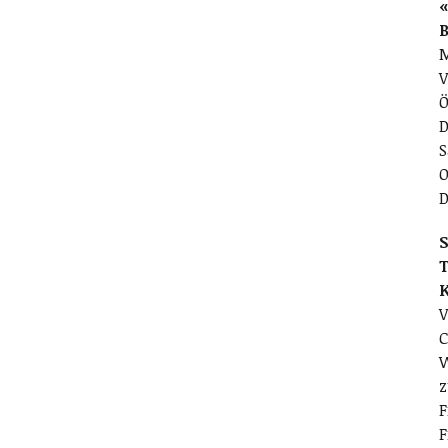
«
M
V
Ö
D
S
O
D
S
T
V
C
W
z
F
F