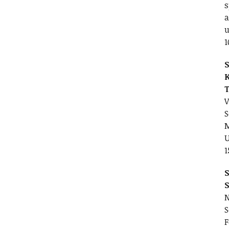
s
a
u
1
S
V
S
M
1
S
N
S
F