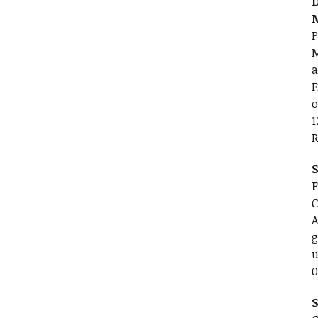
D
P
M
a
F
o
1
R
S
C
A
g
u
0
S