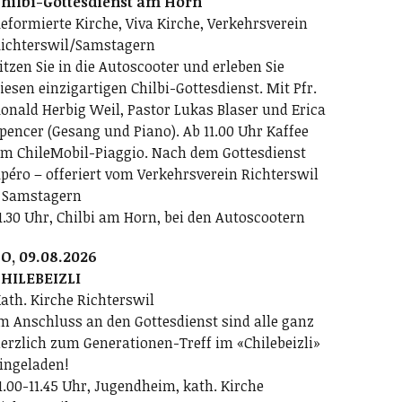
hilbi-Gottesdienst am Horn
eformierte Kirche, Viva Kirche, Verkehrsverein
ichterswil/Samstagern
itzen Sie in die Autoscooter und erleben Sie
iesen einzigartigen Chilbi-Gottesdienst. Mit Pfr.
onald Herbig Weil, Pastor Lukas Blaser und Erica
pencer (Gesang und Piano). Ab 11.00 Uhr Kaffee
m ChileMobil-Piaggio. Nach dem Gottesdienst
péro – offeriert vom Verkehrsverein Richterswil
 Samstagern
1.30 Uhr, Chilbi am Horn, bei den Autoscootern
O, 09.08.2026
HILEBEIZLI
ath. Kirche Richterswil
m Anschluss an den Gottesdienst sind alle ganz
erzlich zum Generationen-Treff im «Chilebeizli»
ingeladen!
1.00-11.45 Uhr, Jugendheim, kath. Kirche