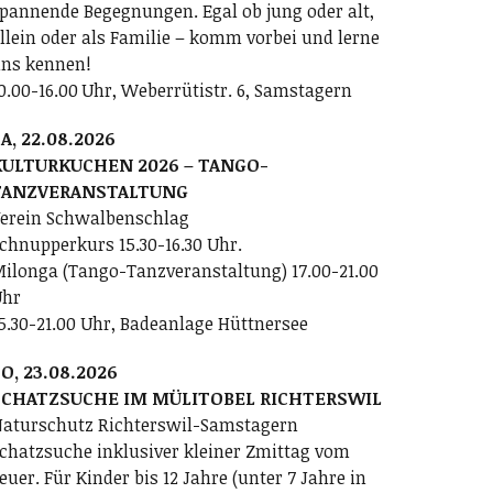
pannende Begegnungen. Egal ob jung oder alt,
llein oder als Familie – komm vorbei und lerne
ns kennen!
0.00-16.00 Uhr, Weberrütistr. 6, Samstagern
A, 22.08.2026
KULTURKUCHEN 2026 – TANGO-
TANZVERANSTALTUNG
erein Schwalbenschlag
chnupperkurs 15.30-16.30 Uhr.
ilonga (Tango-Tanzveranstaltung) 17.00-21.00
Uhr
5.30-21.00 Uhr, Badeanlage Hüttnersee
O, 23.08.2026
SCHATZSUCHE IM MÜLITOBEL RICHTERSWIL
aturschutz Richterswil-Samstagern
chatzsuche inklusiver kleiner Zmittag vom
euer. Für Kinder bis 12 Jahre (unter 7 Jahre in