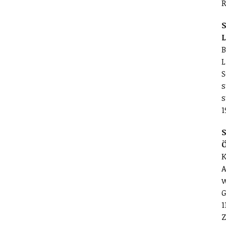
R
S
L
B
L
S
s
s
1
S
K
A
w
G
1
Z