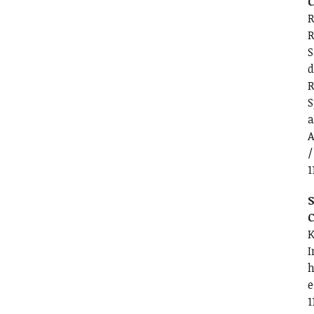
C
R
R
S
d
R
S
a
A
/
1
S
C
K
I
h
e
1