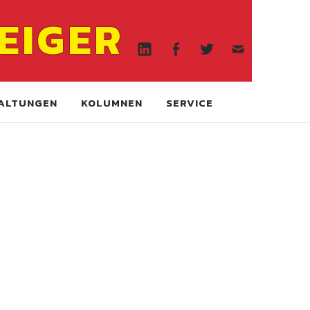
Linkedin
Facebook
Twitter
WA
EIGER
online
Linkedin
Facebook
Twitter
WA
online
ALTUNGEN
KOLUMNEN
SERVICE