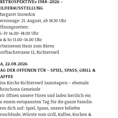
RETROSPEKTIVE» 1988–2026 –
BILDERAUSSTELLUNG
argaret Snowdon
ernissage: 21. August, ab 18.30 Uhr
ffnungszeiten:
i–Fr 14.00–18.00 Uhr
a & So 11.00–16.00 Uhr
rtmuseum Haus zum Bären
orfbachstrasse 12, Richterswil
A, 22.08.2026
AG DER OFFENEN TÜR – SPIEL, SPASS, GRILL &
KAFFEE
iva Kirche Richterswil Samstagern – ehemals
hrischona Gemeinde
ir öffnen unsere Türen und laden herzlich ein
u einem entspannten Tag für die ganze Familie.
reu dich auf: Spiel, Spass, unsere beliebte
roschbude, Würste vom Grill, Kaffee, Kuchen &